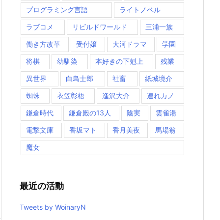
プログラミング言語
ライトノベル
ラブコメ
リビルドワールド
三浦一族
働き方改革
受付嬢
大河ドラマ
学園
将棋
幼馴染
本好きの下剋上
残業
異世界
白鳥士郎
社畜
紙城境介
蜘蛛
衣笠彰梧
逢沢大介
連れカノ
鎌倉時代
鎌倉殿の13人
陰実
雲雀湯
電撃文庫
香坂マト
香月美夜
馬場翁
魔女
最近の活動
Tweets by WoinaryN