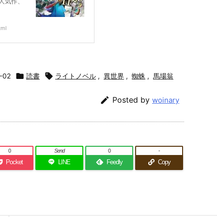
人気作、
tml
-02

読書

ライトノベル
,
異世界
,
蜘蛛
,
馬場翁

Posted by
woinary
0
Send
0
-
Pocket
LINE
Feedly
Copy