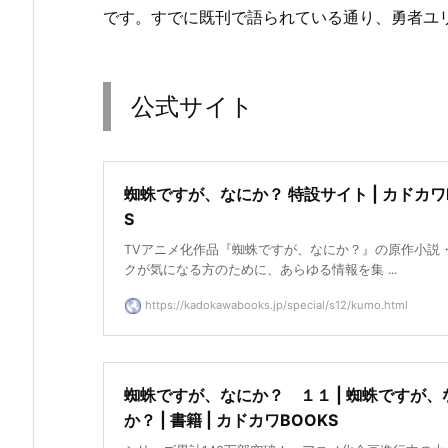
です。すでに既刊で語られている通り、勇者ユ
公式サイト
蜘蛛ですが、なにか？ 特設サイト | カドカワ
S
TVアニメ化作品『蜘蛛ですが、なにか？』の原作小説
クが気になる方のために、あらゆる情報を集 ...
https://kadokawabooks.jp/special/s12/kumo.html
蜘蛛ですが、なにか？ １１ | 蜘蛛ですが、
か？ | 書籍 | カドカワBOOKS