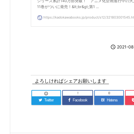
シリーズ累計140万部突破！ アニメ化企画進行中の大
11巻がついに発売！&lt;br&gt;第1 ...
https://kadokawabooks.jp/product/s12/321803001545.h

2021-08
よろしければシェアお願いします
!
0

Twitter
Facebook
B!
Hatena