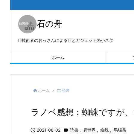
石の舟
IT技術者のおっさんによるITとガジェットの小ネタ
ホーム

ホーム
>

読書
ラノベ感想：蜘蛛ですが、

2021-08-02

読書
,
異世界
,
蜘蛛
,
馬場翁