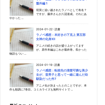
盤外編 1
現実に追い越されたラノベとして有名？
ですが、藤井さんが八冠達成。それにあ
やかった ...
2024-01-22
:
読書
ラノベ感想：本好きの下克上 第五部
女神の化身XII
アニメの続きの話が盛り上がってます
が、原作本編はこれが最終巻。長かった
物語もつい ...
2024-01-19
:
読書
ラノベ感想：転校先の清楚可憐な美少
女が、昔男子と思って一緒に遊んだ幼
馴染だった件7
アニメ化が決まったとのことですが、本
作も順調に7巻目。コミカライズも無料サイトで ...