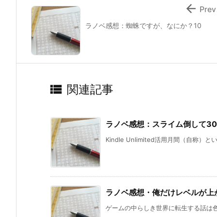

Prev
ラノベ感想：蜘蛛ですが、なにか？10

関連記事
ラノベ感想：スライム倒して3
Kindle Unlimited活用月間（自称
ラノベ感想・俺だけレベルが上
ゲームの中らしき世界に転生する話は色