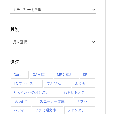
分
類
月別
月
別
タグ
Dart
GA文庫
MF文庫J
SF
TOブックス
てんびん
よう実
りゅうおうのおしごと
わるいおとこ
ギルます
スニーカー文庫
ナフセ
バディ
ファミ通文庫
ファンタジー