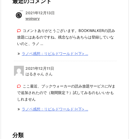
最近のコメント
2021年12月13日
woinary
コメントありがとうございます。BOOKWALKERの読み
放題にはあるのですね。残念ながらあちらは登録していな
いのと、ラノ ...
ラノベ感想：リビルドワールド I<下> ...
2021年12月11日
はるきゃん さん
ここ最近、ブックウォーカーの読み放題サービスにⅣま
で追加されたので（期間限定？）試してみるのもいいかも
しれません
ラノベ感想：リビルドワールド I<下> ...
分類