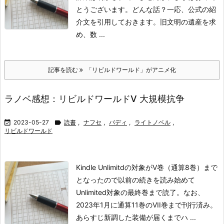
とうございます。
どんな話？
一応、公式の紹
介文を引用しておきます。
旧文明の遺産を求
め、数 ...
記事を読む
「リビルドワールド」がアニメ化
ラノベ感想：リビルドワールドV 大規模抗争

2023-05-27

読書
,
ナフセ
,
バディ
,
ライトノベル
,
リビルドワールド
Kindle Unlimitdの対象がV巻（通算8巻）まで
となったので以前の続きを読み始めて
Unlimited対象の最終巻まで読了。なお、
2023年1月に通算11巻のVII巻まで刊行済み。
あらすじ
新調した装備が届くまでハ ...