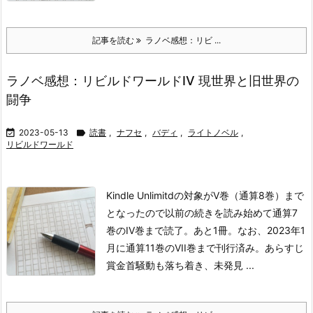
記事を読む
ラノベ感想：リビ ...
ラノベ感想：リビルドワールドIV 現世界と旧世界の
闘争

2023-05-13

読書
,
ナフセ
,
バディ
,
ライトノベル
,
リビルドワールド
Kindle Unlimitdの対象がV巻（通算8巻）まで
となったので以前の続きを読み始めて通算7
巻のIV巻まで読了。あと1冊。なお、2023年1
月に通算11巻のVII巻まで刊行済み。
あらすじ
賞金首騒動も落ち着き、未発見 ...