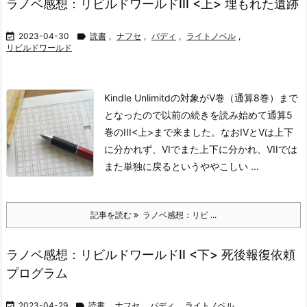
ラノベ感想：リビルドワールドIII <上> 埋もれた遺跡

2023-04-30

読書
,
ナフセ
,
バディ
,
ライトノベル
,
リビルドワールド
Kindle Unlimitdの対象がV巻（通算8巻）まで
となったので以前の続きを読み始めて通算5
巻のIII<上>まで来ました。なおIVとVは上下
に分かれず、VIでまた上下に分かれ、VIIでは
また単独に戻るというややこしい ...
記事を読む
ラノベ感想：リビ ...
ラノベ感想：リビルドワールドII <下> 死後報復依頼
プログラム

2023-04-29

読書
,
ナフセ
,
バディ
,
ライトノベル
,