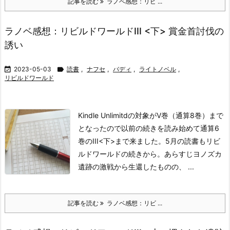
記事を読む
ラノベ感想：リビ ...
ラノベ感想：リビルドワールドIII <下> 賞金首討伐の
誘い

2023-05-03

読書
,
ナフセ
,
バディ
,
ライトノベル
,
リビルドワールド
Kindle Unlimitdの対象がV巻（通算8巻）まで
となったので以前の続きを読み始めて通算6
巻のIII<下>まで来ました。5月の読書もリビ
ルドワールドの続きから。
あらすじ
ヨノズカ
遺跡の激戦から生還したものの、 ...
記事を読む
ラノベ感想：リビ ...