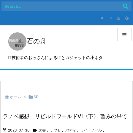

B!

石の舟

メニュ
IT技術者のおっさんによるITとガジェットの小ネタ

サイド

前へ


ホーム
>

SF
次へ

検索
ラノベ感想：リビルドワールドVI〈下〉 望みの果て

2023-07-30

読書
,
ナフセ
,
バディ
,
ライトノベル
,