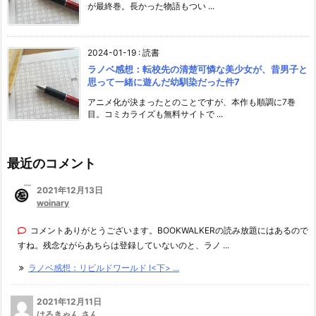
が最終巻。長かった物語もつい ...
2024-01-19
:
読書
ラノベ感想：転校先の清楚可憐な美少女が、昔男子と
思って一緒に遊んだ幼馴染だった件7
アニメ化が決まったとのことですが、本作も順調に7巻
目。コミカライズも無料サイトで ...
最近のコメント
2021年12月13日
woinary
コメントありがとうございます。BOOKWALKERの読み放題にはあるので
すね。残念ながらあちらは登録していないのと、ラノ ...
ラノベ感想：リビルドワールド I<下> ...
2021年12月11日
はるきゃん さん