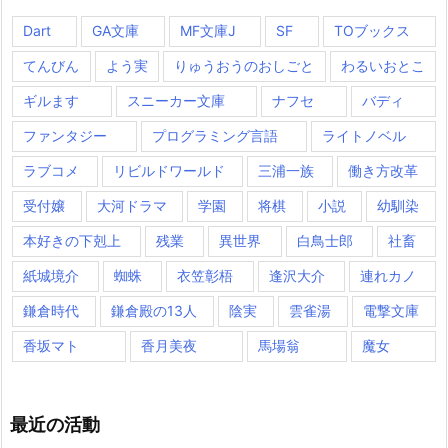
Dart
GA文庫
MF文庫J
SF
TOブックス
てんびん
よう実
りゅうおうのおしごと
わるいおとこ
ギルます
スニーカー文庫
ナフセ
バディ
ファンタジー
プログラミング言語
ライトノベル
ラブコメ
リビルドワールド
三浦一族
働き方改革
受付嬢
大河ドラマ
学園
将棋
小説
幼馴染
本好きの下剋上
残業
異世界
白鳥士郎
社畜
紙城境介
蜘蛛
衣笠彰梧
逢沢大介
連れカノ
鎌倉時代
鎌倉殿の13人
陰実
雲雀湯
電撃文庫
香坂マト
香月美夜
馬場翁
魔女
最近の活動