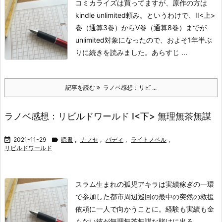
コミカライズは買ってますが、原作の方は
kindle unlimited頼み。というわけで、II<上>
巻（通算3巻）からV巻（通算8巻）までが
unlimited対象になったので、およそ1年半ぶ
りに続きを読みました。
あらすじ ...
記事を読む
ラノベ感想：リビ ...
ラノベ感想：リビルドワールド I<下> 無理無茶無謀

2021-11-29

読書
,
ナフセ
,
バディ
,
ライトノベル
,
リビルドワールド
スラム生まれの孤児アキラは実績稼ぎの一環
で参加した都市周辺巡回の最中の突然の救援
依頼に一人で向かうことに。経験も実績も金
もない彼が無理無茶無謀な賭けに出る。