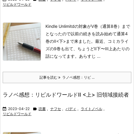
リビルドワールド
Kindle Unlimitdの対象がV巻（通算8巻）まで
となったので以前の続きを読み始めて通算4
巻のII<下>まで来ました。最近、コミカライ
ズの9巻も出て、ちょうどII下〜III上あたりの
話になってます。
あらすじ
...
記事を読む
ラノベ感想：リビ ...
ラノベ感想：リビルドワールドII <上> 旧領域接続者

2023-04-22

読書
,
ナフセ
,
バディ
,
ライトノベル
,
リビルドワールド