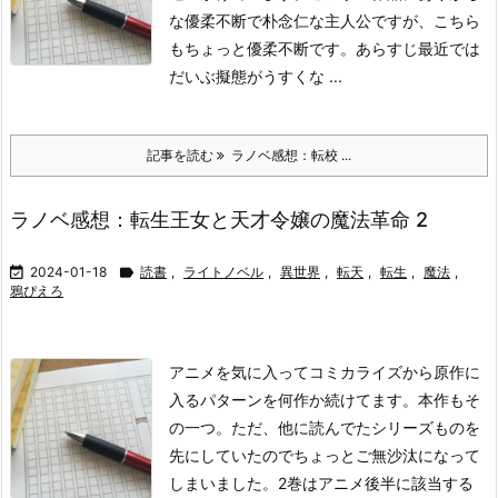
な優柔不断で朴念仁な主人公ですが、こちら
もちょっと優柔不断です。
あらすじ
最近では
だいぶ擬態がうすくな ...
記事を読む
ラノベ感想：転校 ...
ラノベ感想：転生王女と天才令嬢の魔法革命 2

2024-01-18

読書
,
ライトノベル
,
異世界
,
転天
,
転生
,
魔法
,
鴉ぴえろ
アニメを気に入ってコミカライズから原作に
入るパターンを何作か続けてます。本作もそ
の一つ。ただ、他に読んでたシリーズものを
先にしていたのでちょっとご無沙汰になって
しまいました。2巻はアニメ後半に該当する