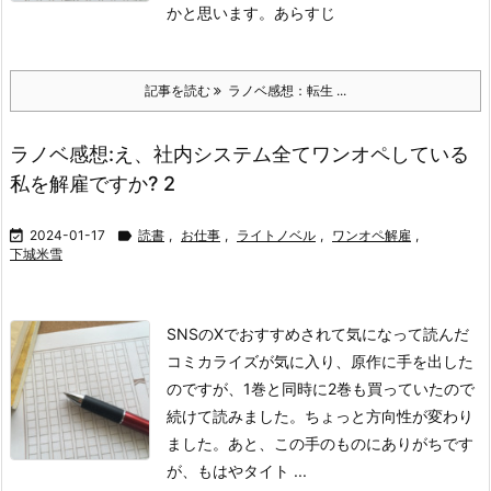
かと思います。
あらすじ
記事を読む
ラノベ感想：転生 ...
ラノベ感想:え、社内システム全てワンオペしている
私を解雇ですか? 2

2024-01-17

読書
,
お仕事
,
ライトノベル
,
ワンオペ解雇
,
下城米雪
SNSのXでおすすめされて気になって読んだ
コミカライズが気に入り、原作に手を出した
のですが、1巻と同時に2巻も買っていたので
続けて読みました。ちょっと方向性が変わり
ました。
あと、この手のものにありがちです
が、もはやタイト ...