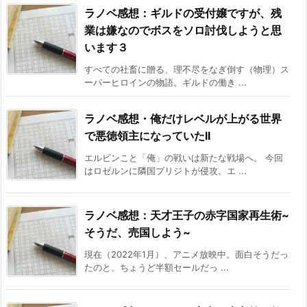
ラノベ感想：ギルドの受付嬢ですが、残
業は嫌なのでボスをソロ討伐しようと思
います３
すべての社畜に贈る、理不尽をなぎ倒す（物理）ス
ーパーヒロインの物語。ギルドの働き ...
ラノベ感想・俺だけレベルが上がる世界
で悪徳領主になっていたII
エルビンこと「俺」の戦いは新たな戦場へ。 今回
はロゼルンに隣国ブリジトが侵攻。エ ...
ラノベ感想：天才王子の赤字国家再生術~
そうだ、売国しよう~
現在（2022年1月）、アニメ放映中。面白そうだっ
たのと、ちょうど半額セールだっ ...