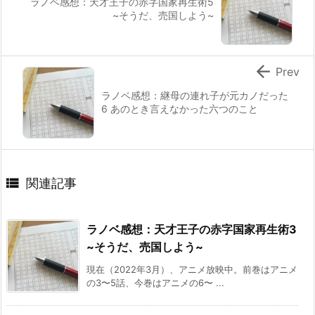
ラノベ感想：天才王子の赤字国家再生術5
~そうだ、売国しよう~

Prev
ラノベ感想：継母の連れ子が元カノだった
6 あのとき言えなかった六つのこと

関連記事
ラノベ感想：天才王子の赤字国家再生術3
~そうだ、売国しよう~
現在（2022年3月）、アニメ放映中。前巻はアニメ
の3〜5話、今巻はアニメの6〜 ...