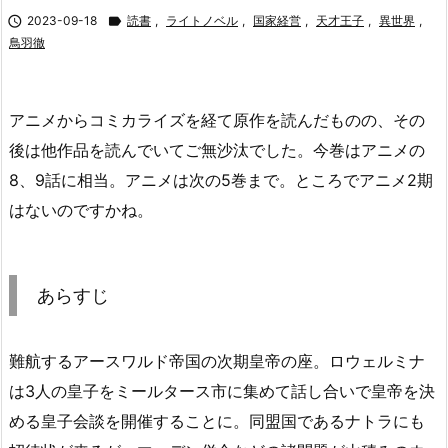

2023-09-18

読書
,
ライトノベル
,
国家経営
,
天才王子
,
異世界
,
鳥羽徹
アニメからコミカライズを経て原作を読んだものの、その
後は他作品を読んでいてご無沙汰でした。今巻はアニメの
8、9話に相当。アニメは次の5巻まで。ところでアニメ2期
はないのですかね。
あらすじ
難航するアースワルド帝国の次期皇帝の座。ロウェルミナ
は3人の皇子をミールタース市に集めて話し合いで皇帝を決
める皇子会談を開催することに。同盟国であるナトラにも