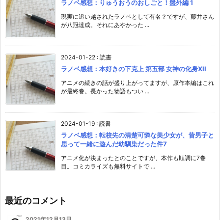
ラノベ感想：りゅうおうのおしごと！盤外編 1
現実に追い越されたラノベとして有名？ですが、藤井さん
が八冠達成。それにあやかった ...
2024-01-22
:
読書
ラノベ感想：本好きの下克上 第五部 女神の化身XII
アニメの続きの話が盛り上がってますが、原作本編はこれ
が最終巻。長かった物語もつい ...
2024-01-19
:
読書
ラノベ感想：転校先の清楚可憐な美少女が、昔男子と
思って一緒に遊んだ幼馴染だった件7
アニメ化が決まったとのことですが、本作も順調に7巻
目。コミカライズも無料サイトで ...
最近のコメント
2021年12月13日