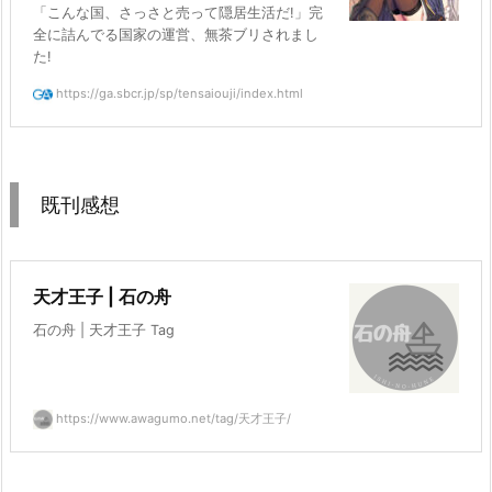
「こんな国、さっさと売って隠居生活だ!」完
全に詰んでる国家の運営、無茶ブリされまし
た!
https://ga.sbcr.jp/sp/tensaiouji/index.html
既刊感想
天才王子 | 石の舟
石の舟 | 天才王子 Tag
https://www.awagumo.net/tag/天才王子/