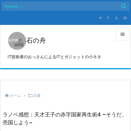

B!

石の舟

メニュ
IT技術者のおっさんによるITとガジェットの小ネタ

サイド

前へ


ホーム
>

読書
次へ

検索
ラノベ感想：天才王子の赤字国家再生術4 ~そうだ、
売国しよう~