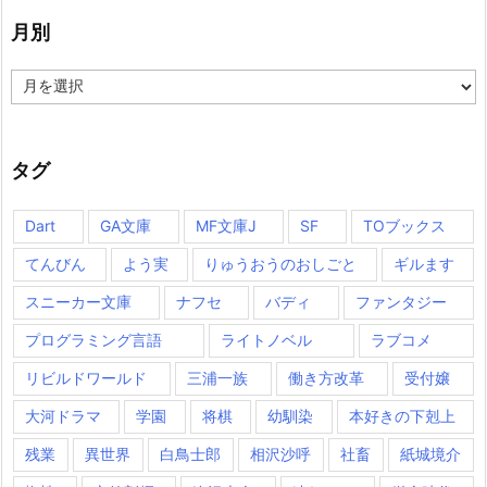
月別
月
別
タグ
Dart
GA文庫
MF文庫J
SF
TOブックス
てんびん
よう実
りゅうおうのおしごと
ギルます
スニーカー文庫
ナフセ
バディ
ファンタジー
プログラミング言語
ライトノベル
ラブコメ
リビルドワールド
三浦一族
働き方改革
受付嬢
大河ドラマ
学園
将棋
幼馴染
本好きの下剋上
残業
異世界
白鳥士郎
相沢沙呼
社畜
紙城境介