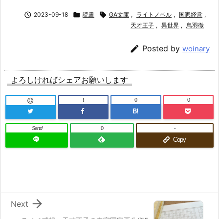

2023-09-18

読書

GA文庫
,
ライトノベル
,
国家経営
,
天才王子
,
異世界
,
鳥羽徹

Posted by
woinary
よろしければシェアお願いします
!
0
0

B!
Send
0
-
Copy

Next