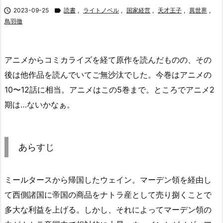

2023-09-25

読書
,
ライトノベル
,
国家経営
,
天才王子
,
異世界
,
鳥羽徹
アニメからコミカライズを経て原作を読んだものの、その
後は他作品を読んでいてご無沙汰でした。今巻はアニメの
10〜12話に相当。アニメはこの5巻まで。ところでアニメ2
期は…ないかなぁ。
あらすじ
ミールタースから帰国したウェイン。マーデン領を経由し
て西側諸国に帝国の商品をナトラ産として売り捌くことで
多大な利益を上げる。しかし、それによってマーデン領の