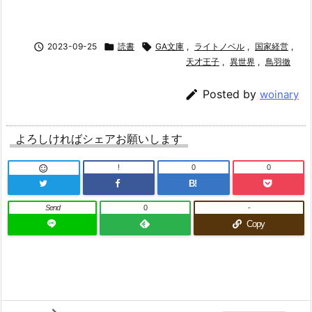

2023-09-25

読書

GA文庫
,
ライトノベル
,
国家経営
,
天才王子
,
異世界
,
鳥羽徹

Posted by
woinary
よろしければシェアお願いします
!
0
0

B!
Send
0
-
Copy