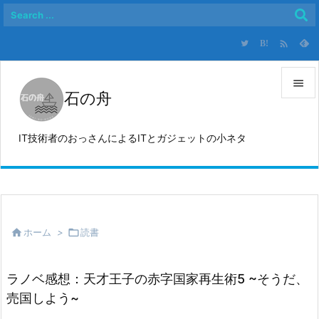

B!

石の舟

メニュ
IT技術者のおっさんによるITとガジェットの小ネタ

サイド

前へ


ホーム
>

読書
次へ

検索
ラノベ感想：天才王子の赤字国家再生術5 ~そうだ、
売国しよう~