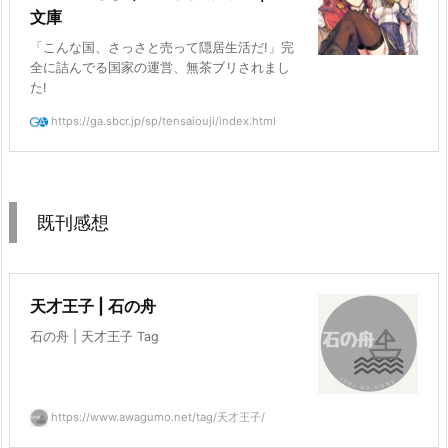
文庫
「こんな国、さっさと売って隠居生活だ!」完
全に詰んでる国家の運営、無茶ブリされまし
た!
https://ga.sbcr.jp/sp/tensaiouji/index.html
既刊感想
天才王子 | 石の舟
石の舟 | 天才王子 Tag
https://www.awagumo.net/tag/天才王子/