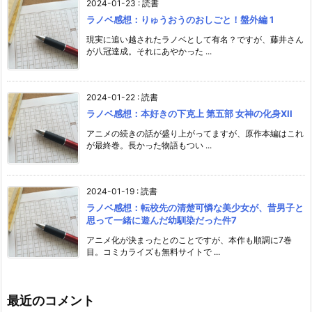
2024-01-23
:
読書
ラノベ感想：りゅうおうのおしごと！盤外編 1
現実に追い越されたラノベとして有名？ですが、藤井さん
が八冠達成。それにあやかった ...
2024-01-22
:
読書
ラノベ感想：本好きの下克上 第五部 女神の化身XII
アニメの続きの話が盛り上がってますが、原作本編はこれ
が最終巻。長かった物語もつい ...
2024-01-19
:
読書
ラノベ感想：転校先の清楚可憐な美少女が、昔男子と
思って一緒に遊んだ幼馴染だった件7
アニメ化が決まったとのことですが、本作も順調に7巻
目。コミカライズも無料サイトで ...
最近のコメント