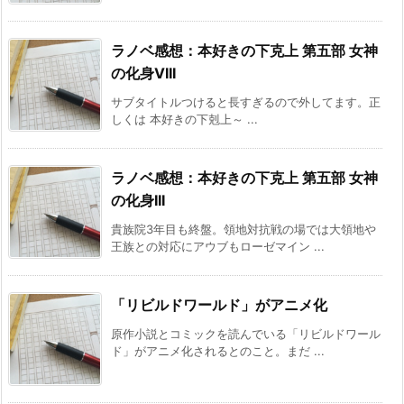
ラノベ感想：本好きの下克上 第五部 女神
の化身VIII
サブタイトルつけると長すぎるので外してます。正
しくは 本好きの下剋上～ ...
ラノベ感想：本好きの下克上 第五部 女神
の化身III
貴族院3年目も終盤。領地対抗戦の場では大領地や
王族との対応にアウブもローゼマイン ...
「リビルドワールド」がアニメ化
原作小説とコミックを読んでいる「リビルドワール
ド」がアニメ化されるとのこと。まだ ...