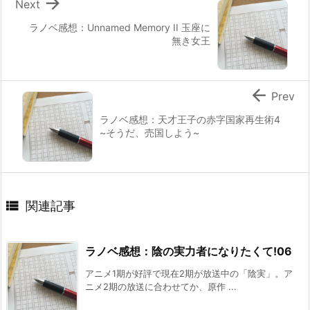

Next
ラノベ感想：Unnamed Memory II 玉座に
無き女王

Prev
ラノベ感想：天才王子の赤字国家再生術4
~そうだ、売国しよう~

関連記事
ラノベ感想：陰の実力者になりたくて!06
アニメ1期が好評で現在2期が放送中の「陰実」。ア
ニメ2期の放送に合わせてか、原作 ...