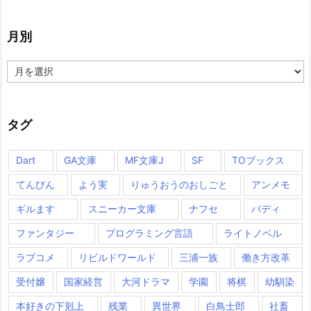
月別
月
別
タグ
Dart
GA文庫
MF文庫J
SF
TOブックス
てんびん
よう実
りゅうおうのおしごと
アンメモ
ギルます
スニーカー文庫
ナフセ
バディ
ファンタジー
プログラミング言語
ライトノベル
ラブコメ
リビルドワールド
三浦一族
働き方改革
受付嬢
国家経営
大河ドラマ
学園
将棋
幼馴染
本好きの下剋上
残業
異世界
白鳥士郎
社畜