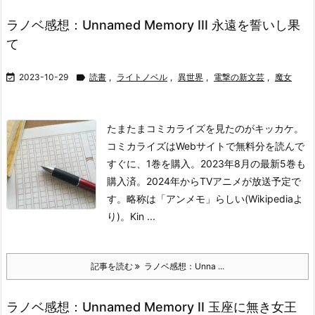
ラノベ感想：Unnamed Memory III 永遠を誓いし果
て

2023-10-29

読書
,
ライトノベル
,
異世界
,
電撃の新文芸
,
魔女
たまたまコミカライズを見たのがキッカケ。
コミカライズはWebサイトで無料分を読んで
すぐに、1巻を購入。2023年8月の最新5巻も
購入済。2024年からTVアニメが放送予定で
す。略称は「アンメモ」らしい(Wikipediaよ
り)。Kin ...
記事を読む
ラノベ感想：Unna ...
ラノベ感想：Unnamed Memory II 玉座に無き女王