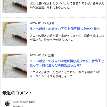
現実に追い越されたラノベとして有名？ですが、藤井さん
が八冠達成。それにあやかった ...
2024-01-22
:
読書
ラノベ感想：本好きの下克上 第五部 女神の化身XII
アニメの続きの話が盛り上がってますが、原作本編はこれ
が最終巻。長かった物語もつい ...
2024-01-19
:
読書
ラノベ感想：転校先の清楚可憐な美少女が、昔男子と
思って一緒に遊んだ幼馴染だった件7
アニメ化が決まったとのことですが、本作も順調に7巻
目。コミカライズも無料サイトで ...
最近のコメント
2021年12月13日
woinary