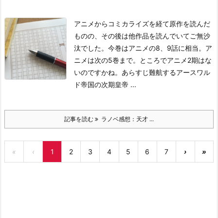
アニメからコミカライズを経て原作を読んだ
ものの、その後は他作品を読んでいてご無沙
汰でした。今巻はアニメの8、9話に相当。ア
ニメは次の5巻まで。ところでアニメ2期はな
いのですかね。
あらすじ
難航するアースワル
ド帝国の次期皇帝 ...
記事を読む
ラノベ感想：天才 ...
«
‹
1
2
3
4
5
6
7
›
»