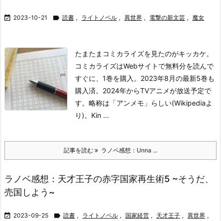

2023-10-21

読書
,
ライトノベル
,
異世界
,
電撃の新文芸
,
魔女
たまたまコミカライズを見たのがキッカケ。
コミカライズはWebサイトで無料分を読んで
すぐに、1巻を購入。2023年8月の最新5巻も
購入済。2024年からTVアニメが放送予定で
す。略称は「アンメモ」らしい(Wikipediaよ
り)。Kin ...
記事を読む
ラノベ感想：Unna ...
ラノベ感想：天才王子の赤字国家再生術5 ~そうだ、
売国しよう~

2023-09-25

読書
,
ライトノベル
,
国家経営
,
天才王子
,
異世界
,