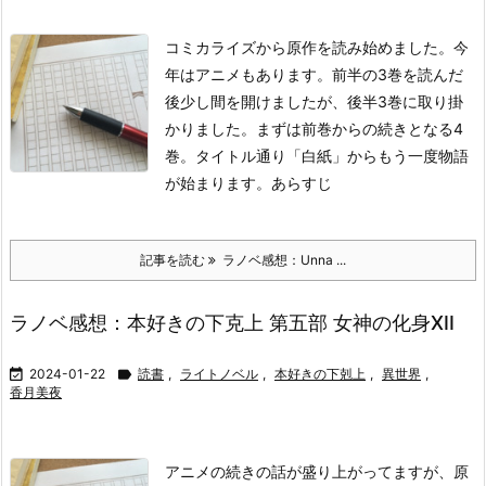
コミカライズから原作を読み始めました。今
年はアニメもあります。前半の3巻を読んだ
後少し間を開けましたが、後半3巻に取り掛
かりました。まずは前巻からの続きとなる4
巻。タイトル通り「白紙」からもう一度物語
が始まります。
あらすじ
記事を読む
ラノベ感想：Unna ...
ラノベ感想：本好きの下克上 第五部 女神の化身XII

2024-01-22

読書
,
ライトノベル
,
本好きの下剋上
,
異世界
,
香月美夜
アニメの続きの話が盛り上がってますが、原