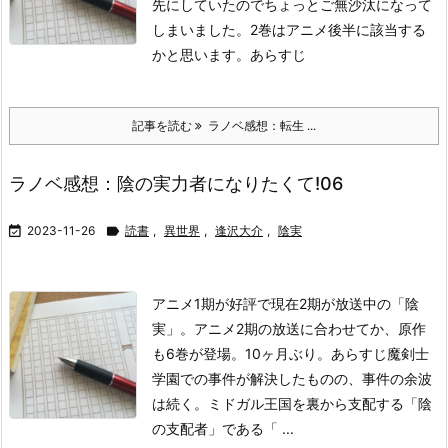
先にしていたのでちょっとご無沙汰になって
しまいました。2巻はアニメ後半に該当する
かと思います。
あらすじ
記事を読む
ラノベ感想：転生 ...
ラノベ感想：陰の実力者になりたくて!06

2023-11-26

読書
,
異世界
,
逢沢大介
,
陰実
アニメ1期が好評で現在2期が放送中の「陰
実」。アニメ2期の放送に合わせてか、原作
も6巻が登場。10ヶ月ぶり。
あらすじ
魔剣士
学園での事件が解決したものの、事件の余波
は続く。ミドガル王国を裏から支配する「陰
の支配者」である「 ...