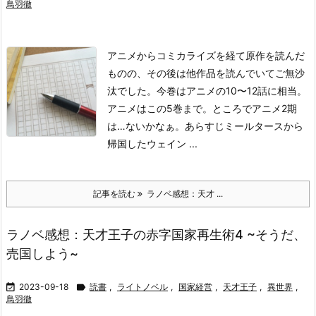
鳥羽徹
アニメからコミカライズを経て原作を読んだ
ものの、その後は他作品を読んでいてご無沙
汰でした。今巻はアニメの10〜12話に相当。
アニメはこの5巻まで。ところでアニメ2期
は…ないかなぁ。
あらすじ
ミールタースから
帰国したウェイン ...
記事を読む
ラノベ感想：天才 ...
ラノベ感想：天才王子の赤字国家再生術4 ~そうだ、
売国しよう~

2023-09-18

読書
,
ライトノベル
,
国家経営
,
天才王子
,
異世界
,
鳥羽徹