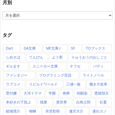
月別
月
別
タグ
Dart
GA文庫
MF文庫J
SF
TOブックス
しめさば
てんびん
よう実
りゅうおうのおしごと
ギルます
スニーカー文庫
ナフセ
バディ
ファンタジー
プログラミング言語
ライトノベル
ラブコメ
リビルドワールド
三浦一族
働き方改革
受付嬢
大河ドラマ
学園
将棋
幼馴染
悪徳領主
本好きの下剋上
残業
異世界
白鳥士郎
社畜
紙城境介
蜘蛛
衣笠彰梧
逢沢大介
連れカノ