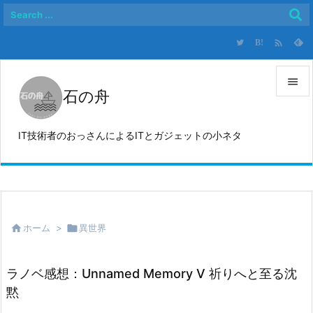

B!

石の舟

メニュ
IT技術者のおっさんによるITとガジェットの小ネタ

サイド

前へ


ホーム
>

異世界
次へ

検索
ラノベ感想：Unnamed Memory V 祈りへと至る沈
黙