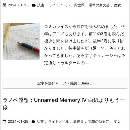

2024-01-30

読書
,
ライトノベル
,
異世界
,
電撃の新文芸
,
魔女
コミカライズから原作を読み始めました。今
年はアニメもあります。前半の3巻を読んだ
後少し間を開けましたが、後半3巻に取り掛
かりました。後半部も折り返して、色々とわ
かってきました。
あらすじ
ティナーシャは予
定通りトゥルダールの ...
記事を読む
ラノベ感想：Unna ...
ラノベ感想：Unnamed Memory IV 白紙よりもう一
度

2024-01-25

読書
,
ライトノベル
,
異世界
,
電撃の新文芸
,
魔女