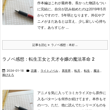
作本編はこれが最終巻。長かった物語もつい
に完結に。自分が読み始めたのは2019年5月
からですので、5年弱となります。外伝やア
ニメがまだあるとは言え、少し寂しい心持ち
です。
あらすじ
か ...
記事を読む
ラノベ感想：本好 ...
ラノベ感想：転生王女と天才令嬢の魔法革命 2

2024-01-18

読書
,
ライトノベル
,
異世界
,
転天
,
転生
,
魔法
,
鴉ぴえろ
アニメを気に入ってコミカライズから原作に
入るパターンを何作か続けてます。本作もそ
の一つ。ただ、他に読んでたシリーズものを