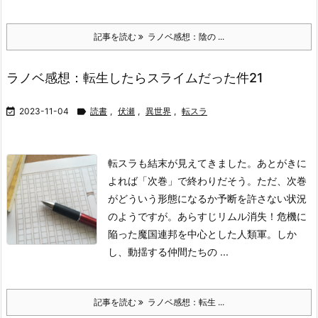
記事を読む
ラノベ感想：陰の ...
ラノベ感想：転生したらスライムだった件21

2023-11-04

読書
,
伏瀬
,
異世界
,
転スラ
転スラも結末が見えてきました。あとがきに
よれば「次巻」で終わりだそう。ただ、次巻
がどういう形態になるか予断を許さない状況
のようですが。
あらすじ
リムル消失！危機に
陥った魔国連邦を中心とした人類軍。しか
し、動揺する仲間たちの ...
記事を読む
ラノベ感想：転生 ...