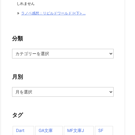
しれません
ラノベ感想：リビルドワールド I<下> ...
分類
分
類
月別
月
別
タグ
Dart
GA文庫
MF文庫J
SF