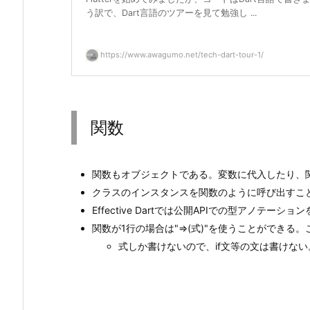
う訳で、Dart言語のツアーを見て勉強し ...
https://www.awagumo.net/tech-dart-tour-1/
関数
関数もオブジェクトである。変数に代入したり、
クラスのインスタンスを関数のように呼び出すこ
Effective Dartでは公開APIでの型アノテ
関数が1行の場合は"=>(式)"を使うことができる
式しか書けないので、if文等の文は書けない