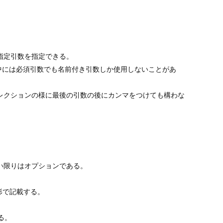
指定引数を指定できる。
APIの中には必須引数でも名前付き引数しか使用しないことがあ
レクションの様に最後の引数の後にカンマをつけても構わな
い限りはオプションである。
。
う形で記載する。
る。