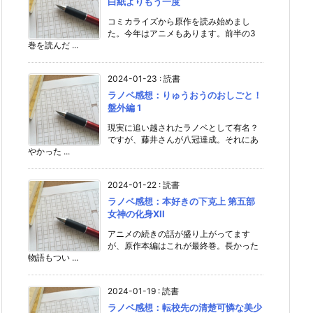
白紙よりもう一度
コミカライズから原作を読み始めまし
た。今年はアニメもあります。前半の3
巻を読んだ ...
2024-01-23
:
読書
ラノベ感想：りゅうおうのおしごと！
盤外編 1
現実に追い越されたラノベとして有名？
ですが、藤井さんが八冠達成。それにあ
やかった ...
2024-01-22
:
読書
ラノベ感想：本好きの下克上 第五部
女神の化身XII
アニメの続きの話が盛り上がってます
が、原作本編はこれが最終巻。長かった
物語もつい ...
2024-01-19
:
読書
ラノベ感想：転校先の清楚可憐な美少