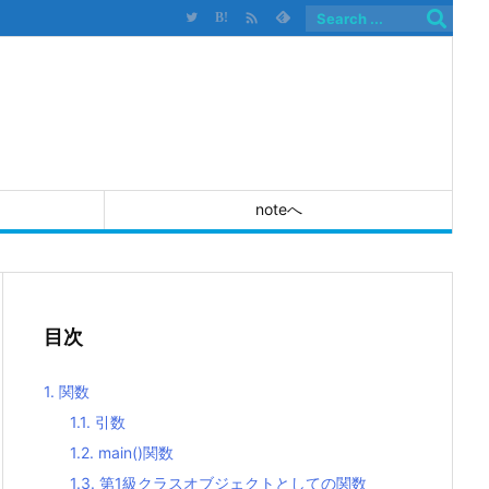

B!
noteへ
目次
1.
関数
1.1.
引数
1.2.
main()関数
1.3.
第1級クラスオブジェクトとしての関数