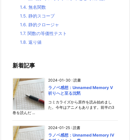
1.4.
無名関数
1.5.
静的スコープ
1.6.
静的クロージャ
1.7.
関数の等価性テスト
1.8.
返り値
新着記事
2024-01-30
:
読書
ラノベ感想：Unnamed Memory V
祈りへと至る沈黙
コミカライズから原作を読み始めまし
た。今年はアニメもあります。前半の3
巻を読んだ ...
2024-01-25
:
読書
ラノベ感想：Unnamed Memory IV