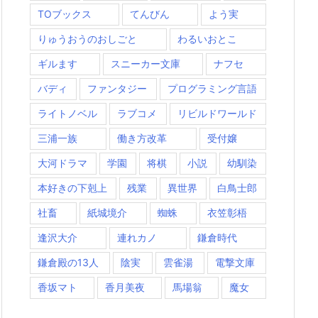
TOブックス
てんびん
よう実
りゅうおうのおしごと
わるいおとこ
ギルます
スニーカー文庫
ナフセ
バディ
ファンタジー
プログラミング言語
ライトノベル
ラブコメ
リビルドワールド
三浦一族
働き方改革
受付嬢
大河ドラマ
学園
将棋
小説
幼馴染
本好きの下剋上
残業
異世界
白鳥士郎
社畜
紙城境介
蜘蛛
衣笠彰梧
逢沢大介
連れカノ
鎌倉時代
鎌倉殿の13人
陰実
雲雀湯
電撃文庫
香坂マト
香月美夜
馬場翁
魔女