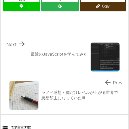
Copy

Next
最近のJavaScriptを学んでみた

Prev
ラノベ感想・俺だけレベルが上がる世界で
悪徳領主になっていたIII

関連記事