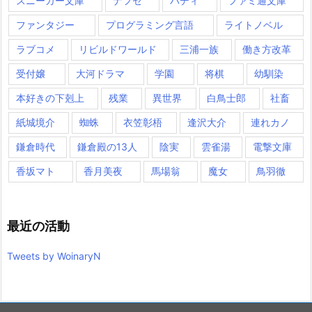
スニーカー文庫
ナフセ
バディ
ファミ通文庫
ファンタジー
プログラミング言語
ライトノベル
ラブコメ
リビルドワールド
三浦一族
働き方改革
受付嬢
大河ドラマ
学園
将棋
幼馴染
本好きの下剋上
残業
異世界
白鳥士郎
社畜
紙城境介
蜘蛛
衣笠彰梧
逢沢大介
連れカノ
鎌倉時代
鎌倉殿の13人
陰実
雲雀湯
電撃文庫
香坂マト
香月美夜
馬場翁
魔女
鳥羽徹
最近の活動
Tweets by WoinaryN