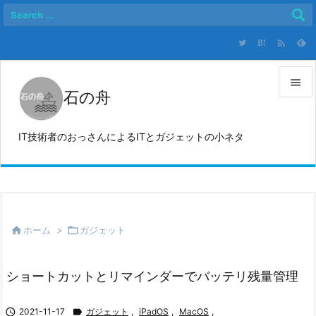

B!

石の舟

メニュ
IT技術者のおっさんによるITとガジェットの小ネタ

サイド

前へ


ホーム
>

ガジェット
次へ

検索
ショートカットとリマインダーでバッテリ残量管理

2021-11-17

ガジェット
,
iPadOS
,
MacOS
,