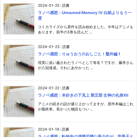
2024-01-25
:
読書
ラノベ感想：Unnamed Memory IV 白紙よりもう一
度
コミカライズから原作を読み始めました。今年はアニメも
あります。前半の3巻を読んだ ...
2024-01-23
:
読書
ラノベ感想：りゅうおうのおしごと！盤外編 1
現実に追い越されたラノベとして有名？ですが、藤井さん
が八冠達成。それにあやかった ...
2024-01-22
:
読書
ラノベ感想：本好きの下克上 第五部 女神の化身XII
アニメの続きの話が盛り上がってますが、原作本編はこれ
が最終巻。長かった物語もつい ...
2024-01-19
:
読書
ラノベ感想：転校先の清楚可憐な美少女が、昔男子と