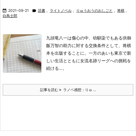

2021-09-21

読書
,
ライトノベル
,
りゅうおうのおしごと
,
将棋
,
白鳥士郎
九頭竜八一は傷心の中、幼馴染でもある供御
飯万智の助力に対する交換条件として、将棋
本を出版することに。一方のあいも東京で新
しい生活とともに女流名跡リーグへの挑戦を
続ける…。
記事を読む
ラノベ感想：りゅ ...