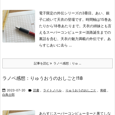
電子限定の外伝シリーズの3冊目。あい、銀
子に続いて天衣の登場です。時間軸は15巻あ
たりから18巻あたりまで。天衣の姉妹とも言
えるスーパーコンピューター淡路誕生までの
裏話を含む、天衣の魅力満載の外伝です。
あ
らすじ
あいに去ら ...
記事を読む
ラノベ感想：りゅ ...
ラノベ感想：りゅうおうのおしごと!18

2023-07-20

読書
,
ライトノベル
,
りゅうおうのおしごと
,
将棋
,
白鳥士郎
あらすじ
スーパーコンピューターと果てしな