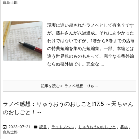
白鳥士郎
現実に追い越されたラノベとして有名？です
が、藤井さんが八冠達成。それにあやかった
わけではないですが、1巻から8巻までの店毎
の特典短編を集めた短編集。一部、本編とは
違う世界観のものもあって、完全なる番外編
ならぬ盤外編です。
完全な ...
記事を読む
ラノベ感想：りゅ ...
ラノベ感想：りゅうおうのおしごと!17.5 ～天ちゃん
のおしごと！～

2023-07-21

読書
,
ライトノベル
,
りゅうおうのおしごと
,
将棋
,
白鳥士郎