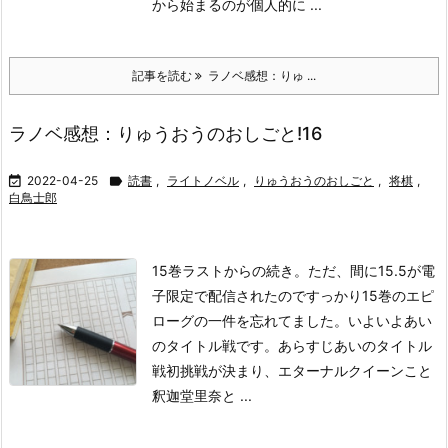
から始まるのが個人的に ...
記事を読む
ラノベ感想：りゅ ...
ラノベ感想：りゅうおうのおしごと!16

2022-04-25

読書
,
ライトノベル
,
りゅうおうのおしごと
,
将棋
,
白鳥士郎
15巻ラストからの続き。ただ、間に15.5が電
子限定で配信されたのですっかり15巻のエピ
ローグの一件を忘れてました。いよいよあい
のタイトル戦です。
あらすじ
あいのタイトル
戦初挑戦が決まり、エターナルクイーンこと
釈迦堂里奈と ...