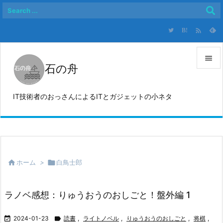

B!

石の舟

メニュ
IT技術者のおっさんによるITとガジェットの小ネタ

サイド

前へ


ホーム
>

白鳥士郎
次へ

検索
ラノベ感想：りゅうおうのおしごと！盤外編 1

2024-01-23

読書
,
ライトノベル
,
りゅうおうのおしごと
,
将棋
,