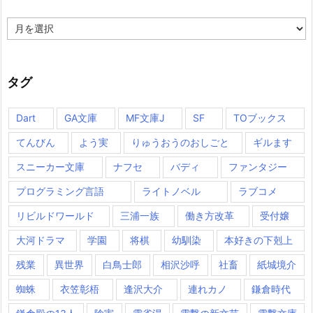
月
別
タグ
Dart
GA文庫
MF文庫J
SF
TOブックス
てんびん
よう実
りゅうおうのおしごと
ギルます
スニーカー文庫
ナフセ
バディ
ファンタジー
プログラミング言語
ライトノベル
ラブコメ
リビルドワールド
三浦一族
働き方改革
受付嬢
大河ドラマ
学園
将棋
幼馴染
本好きの下剋上
残業
異世界
白鳥士郎
相沢沙呼
社畜
紙城境介
蜘蛛
衣笠彰梧
逢沢大介
連れカノ
鎌倉時代