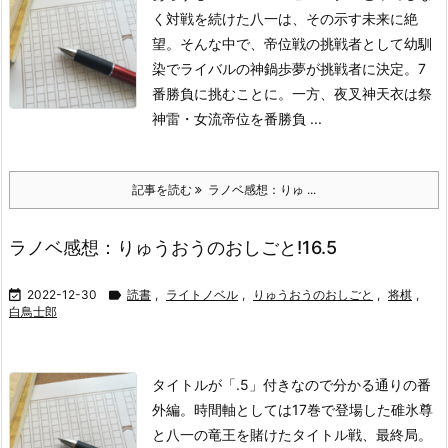
く対戦を続けた八一は、その示す未来に絶
望。そんな中で、帝位戦の挑戦者として幼馴
染でライバルの神鍋歩夢が挑戦者に決定。7
番勝負に挑むことに。
一方、夜叉神天衣は祭
神雷・女流帝位を番勝負 ...
記事を読む
ラノベ感想：りゅ ...
ラノベ感想：りゅうおうのおしごと!16.5

2022-12-30

読書
,
ライトノベル
,
りゅうおうのおしごと
,
将棋
,
白鳥士郎
タイトルが「.5」付きなので分かる通りの番
外編。時間軸としては17巻で登場した碓氷尊
と八一の竜王を賭けたタイトル戦、最終局。