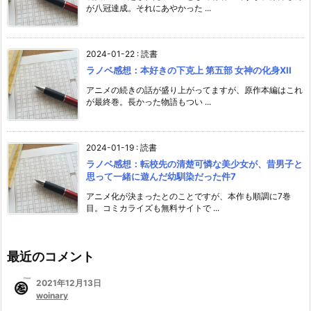
が八冠達成。それにあやかった ...
2024-01-22
:
読書
ラノベ感想：本好きの下克上 第五部 女神の化身XII
アニメの続きの話が盛り上がってますが、原作本編はこれ
が最終巻。長かった物語もつい ...
2024-01-19
:
読書
ラノベ感想：転校先の清楚可憐な美少女が、昔男子と
思って一緒に遊んだ幼馴染だった件7
アニメ化が決まったとのことですが、本作も順調に7巻
目。コミカライズも無料サイトで ...
最近のコメント
2021年12月13日
woinary