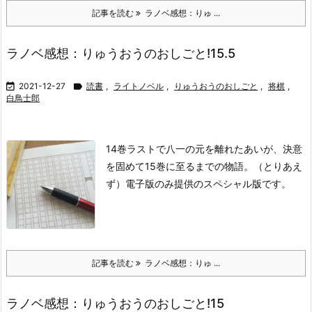
記事を読む
ラノベ感想：りゅ ...
ラノベ感想：りゅうおうのおしごと!15.5

2021-12-27

読書
,
ライトノベル
,
りゅうおうのおしごと
,
将棋
,
白鳥士郎
14巻ラストで八一の元を離れたあいが、決意
を固めて15巻に至るまでの物語。（とりあえ
ず）電子版のみ提供のスペシャル版です。
記事を読む
ラノベ感想：りゅ ...
ラノベ感想：りゅうおうのおしごと!15