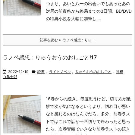
つまり、あいと八一の出会いでもあったあの
対局の前夜祭から終局までの3日間。BD/DVD
の特典小説を大幅に加筆し ...
記事を読む
ラノベ感想：りゅ ...
ラノベ感想：りゅうおうのおしごと!17

2022-12-19

読書
,
ライトノベル
,
りゅうおうのおしごと
,
将棋
,
白鳥士郎
16巻からの続き。
毎度思うけど、切り方が絶
妙で次が気になるというより、切れ目が悪い
なと感じるのはなんでだろ。多分、前巻ラス
トではこれで話が一区切りで終わったと思っ
たら、次巻冒頭でいきなり前巻ラストの続き