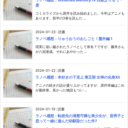
ラノベ感想：Unnamed Memory IV 白紙よりもう一
度
コミカライズから原作を読み始めました。今年はアニメも
あります。前半の3巻を読んだ ...
2024-01-23
:
読書
ラノベ感想：りゅうおうのおしごと！盤外編 1
現実に追い越されたラノベとして有名？ですが、藤井さん
が八冠達成。それにあやかった ...
2024-01-22
:
読書
ラノベ感想：本好きの下克上 第五部 女神の化身XII
アニメの続きの話が盛り上がってますが、原作本編はこれ
が最終巻。長かった物語もつい ...
2024-01-19
:
読書
ラノベ感想：転校先の清楚可憐な美少女が、昔男子と
思って一緒に遊んだ幼馴染だった件7