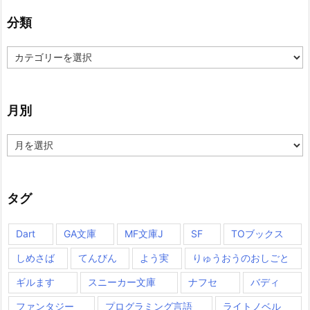
分類
分
類
月別
月
別
タグ
Dart
GA文庫
MF文庫J
SF
TOブックス
しめさば
てんびん
よう実
りゅうおうのおしごと
ギルます
スニーカー文庫
ナフセ
バディ
ファンタジー
プログラミング言語
ライトノベル