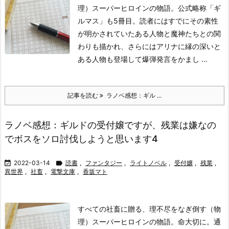
理）スーパーヒロインの物語。公式略称「ギ
ルマス」も5冊目。読者にはすでにその素性
が明かされていたある人物と魔神たちとの関
わりも描かれ、さらにはアリナに縁の深いと
ある人物も登場して爆弾発言をかまし ...
記事を読む
ラノベ感想：ギル ...
ラノベ感想：ギルドの受付嬢ですが、残業は嫌なの
でボスをソロ討伐しようと思います4

2022-03-14

読書
,
ファンタジー
,
ライトノベル
,
受付嬢
,
残業
,
異世界
,
社畜
,
電撃文庫
,
香坂マト
すべての社畜に贈る、理不尽をなぎ倒す（物
理）スーパーヒロインの物語。命大切に。通