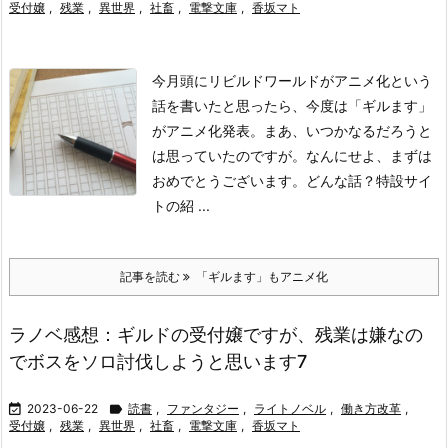
受付嬢
,
残業
,
異世界
,
社畜
,
電撃文庫
,
香坂マト
今月頭にリビルドワールドがアニメ化という
話を書いたと思ったら、今度は「ギルます」
がアニメ化発表。まあ、いつかなるだろうと
は思っていたのですが。
なんにせよ、まずは
おめでとうございます。
どんな話？
特設サイ
トの紹 ...
記事を読む
「ギルます」もアニメ化
ラノベ感想：ギルドの受付嬢ですが、残業は嫌なの
でボスをソロ討伐しようと思います7

2023-06-22

読書
,
ファンタジー
,
ライトノベル
,
働き方改革
,
受付嬢
,
残業
,
異世界
,
社畜
,
電撃文庫
,
香坂マト