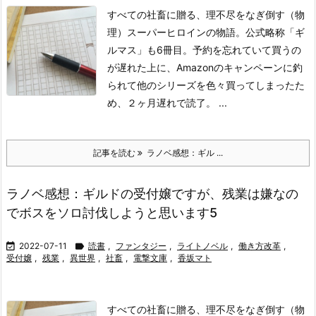
すべての社畜に贈る、理不尽をなぎ倒す（物
理）スーパーヒロインの物語。公式略称「ギ
ルマス」も6冊目。予約を忘れていて買うの
が遅れた上に、Amazonのキャンペーンに釣
られて他のシリーズを色々買ってしまったた
め、２ヶ月遅れで読了。 ...
記事を読む
ラノベ感想：ギル ...
ラノベ感想：ギルドの受付嬢ですが、残業は嫌なの
でボスをソロ討伐しようと思います5

2022-07-11

読書
,
ファンタジー
,
ライトノベル
,
働き方改革
,
受付嬢
,
残業
,
異世界
,
社畜
,
電撃文庫
,
香坂マト
すべての社畜に贈る、理不尽をなぎ倒す（物