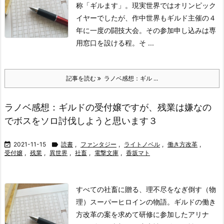
称「ギルます」。
現実世界ではオリンピック
イヤーでしたが、作中世界もギルド主催の４
年に一度の闘技大会。その参加申し込みは専
用窓口を設ける程。そ ...
記事を読む
ラノベ感想：ギル ...
ラノベ感想：ギルドの受付嬢ですが、残業は嫌なの
でボスをソロ討伐しようと思います３

2021-11-15

読書
,
ファンタジー
,
ライトノベル
,
働き方改革
,
受付嬢
,
残業
,
異世界
,
社畜
,
電撃文庫
,
香坂マト
すべての社畜に贈る、理不尽をなぎ倒す（物
理）スーパーヒロインの物語。ギルドの働き
方改革の案を求めて研修に参加したアリナ