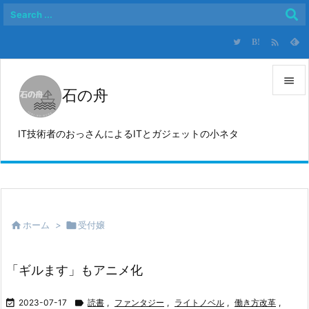

B!

石の舟

メニュ
IT技術者のおっさんによるITとガジェットの小ネタ

サイド

前へ


ホーム
>

受付嬢
次へ

検索
「ギルます」もアニメ化

2023-07-17

読書
,
ファンタジー
,
ライトノベル
,
働き方改革
,