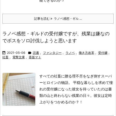
能できるのか？
記事を読む
ラノベ感想・ギル ...
ラノベ感想・ギルドの受付嬢ですが、残業は嫌なの
でボスをソロ討伐しようと思います

2021-05-06

読書
,
ファンタジー
,
ラノベ
,
働き方改革
,
受付嬢
,
社畜
,
電撃文庫
,
香坂マト
すべての社畜に贈る理不尽をなぎ倒すスーパ
ーヒロインの物語。 平穏な暮らしを求めて憧
れの受付嬢になった彼女を待っていたのは書
類の山と終わらない残業の日々。彼女は定時
上がりをつかめるのか？！