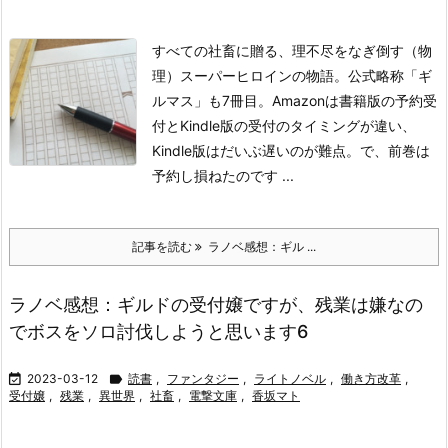
すべての社畜に贈る、理不尽をなぎ倒す（物
理）スーパーヒロインの物語。公式略称「ギ
ルマス」も7冊目。Amazonは書籍版の予約受
付とKindle版の受付のタイミングが違い、
Kindle版はだいぶ遅いのが難点。で、前巻は
予約し損ねたのです ...
記事を読む
ラノベ感想：ギル ...
ラノベ感想：ギルドの受付嬢ですが、残業は嫌なの
でボスをソロ討伐しようと思います6

2023-03-12

読書
,
ファンタジー
,
ライトノベル
,
働き方改革
,
受付嬢
,
残業
,
異世界
,
社畜
,
電撃文庫
,
香坂マト