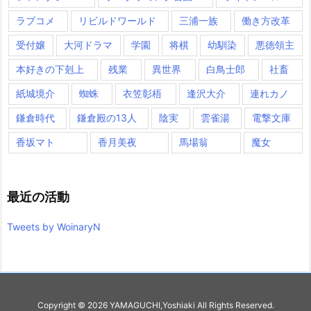
ラブコメ
リビルドワールド
三浦一族
働き方改革
受付嬢
大河ドラマ
学園
将棋
幼馴染
悪徳領主
本好きの下剋上
残業
異世界
白鳥士郎
社畜
紙城境介
蜘蛛
衣笠彰梧
逢沢大介
連れカノ
鎌倉時代
鎌倉殿の13人
陰実
雲雀湯
電撃文庫
香坂マト
香月美夜
馬場翁
魔女
最近の活動
Tweets by WoinaryN
Copyright ©
2026
YAMAGUCHI,Yoshiaki
All Rights Reserved.