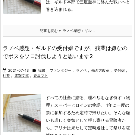
は、ギルド本部で三度魔神に絡んだ戦いへと
巻き込まれる。
記事を読む
ラノベ感想：ギル ...
ラノベ感想・ギルドの受付嬢ですが、残業は嫌なの
でボスをソロ討伐しようと思います2

2021-07-13

読書
,
ファンタジー
,
ラノベ
,
働き方改革
,
受付嬢
,
社畜
,
電撃文庫
,
香坂マト
すべての社畜に贈る、理不尽をなぎ倒す（物
理）スーパーヒロインの物語。 1年に一度の
祭に参加するため定時で帰りたい。そんな願
いも虚しく突如として押し寄せる冒険者た
ち。アリナは果たして定時退社して祭りを堪