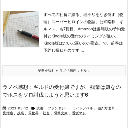
すべての社畜に贈る、理不尽をなぎ倒す（物
理）スーパーヒロインの物語。公式略称「ギ
ルマス」も7冊目。Amazonは書籍版の予約受
付とKindle版の受付のタイミングが違い、
Kindle版はだいぶ遅いのが難点。で、前巻は
予約し損ねたのです ...
記事を読む
ラノベ感想：ギル ...
ラノベ感想：ギルドの受付嬢ですが、残業は嫌なの
でボスをソロ討伐しようと思います6

2023-03-12

読書
,
ファンタジー
,
ライトノベル
,
働き方改革
,
受付嬢
,
残業
,
異世界
,
社畜
,
電撃文庫
,
香坂マト