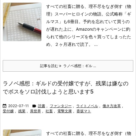
すべての社畜に贈る、理不尽をなぎ倒す（物
理）スーパーヒロインの物語。公式略称「ギ
ルマス」も6冊目。予約を忘れていて買うの
が遅れた上に、Amazonのキャンペーンに釣
られて他のシリーズを色々買ってしまったた
め、２ヶ月遅れで読了。 ...
記事を読む
ラノベ感想：ギル ...
ラノベ感想：ギルドの受付嬢ですが、残業は嫌なの
でボスをソロ討伐しようと思います5

2022-07-11

読書
,
ファンタジー
,
ライトノベル
,
働き方改革
,
受付嬢
,
残業
,
異世界
,
社畜
,
電撃文庫
,
香坂マト
すべての社畜に贈る、理不尽をなぎ倒す（物