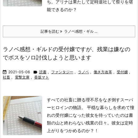
ち。アリナは果たして定時退社して祭りを堪
能できるのか？
記事を読む
ラノベ感想・ギル ...
ラノベ感想・ギルドの受付嬢ですが、残業は嫌なの
でボスをソロ討伐しようと思います

2021-05-06

読書
,
ファンタジー
,
ラノベ
,
働き方改革
,
受付嬢
,
社畜
,
電撃文庫
,
香坂マト
すべての社畜に贈る理不尽をなぎ倒すスーパ
ーヒロインの物語。 平穏な暮らしを求めて憧
れの受付嬢になった彼女を待っていたのは書
類の山と終わらない残業の日々。彼女は定時
上がりをつかめるのか？！