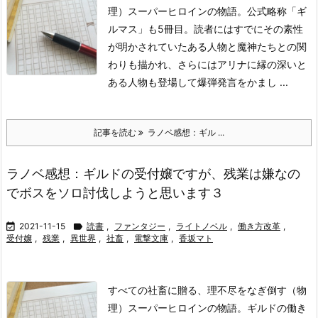
理）スーパーヒロインの物語。公式略称「ギ
ルマス」も5冊目。読者にはすでにその素性
が明かされていたある人物と魔神たちとの関
わりも描かれ、さらにはアリナに縁の深いと
ある人物も登場して爆弾発言をかまし ...
記事を読む
ラノベ感想：ギル ...
ラノベ感想：ギルドの受付嬢ですが、残業は嫌なの
でボスをソロ討伐しようと思います３

2021-11-15

読書
,
ファンタジー
,
ライトノベル
,
働き方改革
,
受付嬢
,
残業
,
異世界
,
社畜
,
電撃文庫
,
香坂マト
すべての社畜に贈る、理不尽をなぎ倒す（物
理）スーパーヒロインの物語。ギルドの働き