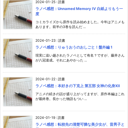
2024-01-25
:
読書
ラノベ感想：Unnamed Memory IV 白紙よりもう一
度
コミカライズから原作を読み始めました。今年はアニメも
あります。前半の3巻を読んだ ...
2024-01-23
:
読書
ラノベ感想：りゅうおうのおしごと！盤外編 1
現実に追い越されたラノベとして有名？ですが、藤井さん
が八冠達成。それにあやかった ...
2024-01-22
:
読書
ラノベ感想：本好きの下克上 第五部 女神の化身XII
アニメの続きの話が盛り上がってますが、原作本編はこれ
が最終巻。長かった物語もつい ...
2024-01-19
:
読書
ラノベ感想：転校先の清楚可憐な美少女が、昔男子と