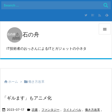

B!

石の舟

メニュ
IT技術者のおっさんによるITとガジェットの小ネタ

サイド

前へ


ホーム
>

働き方改革
次へ

検索
「ギルます」もアニメ化

2023-07-17

読書
,
ファンタジー
,
ライトノベル
,
働き方改革
,