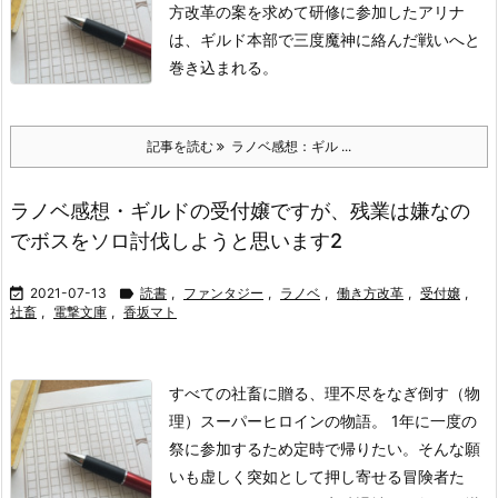
方改革の案を求めて研修に参加したアリナ
は、ギルド本部で三度魔神に絡んだ戦いへと
巻き込まれる。
記事を読む
ラノベ感想：ギル ...
ラノベ感想・ギルドの受付嬢ですが、残業は嫌なの
でボスをソロ討伐しようと思います2

2021-07-13

読書
,
ファンタジー
,
ラノベ
,
働き方改革
,
受付嬢
,
社畜
,
電撃文庫
,
香坂マト
すべての社畜に贈る、理不尽をなぎ倒す（物
理）スーパーヒロインの物語。 1年に一度の
祭に参加するため定時で帰りたい。そんな願
いも虚しく突如として押し寄せる冒険者た