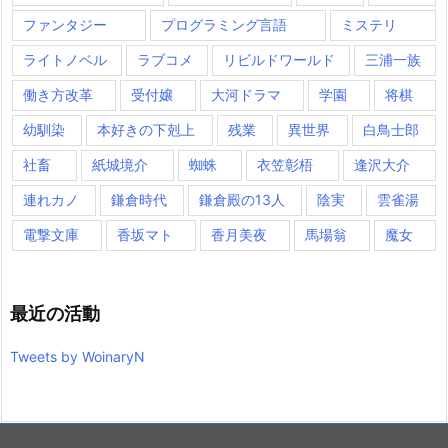
ファンタジー
プログラミング言語
ミステリ
ライトノベル
ラブコメ
リビルドワールド
三浦一族
働き方改革
受付嬢
大河ドラマ
学園
将棋
幼馴染
本好きの下剋上
残業
異世界
白鳥士郎
社畜
紙城境介
蜘蛛
衣笠彰梧
逢沢大介
連れカノ
鎌倉時代
鎌倉殿の13人
陰実
雲雀湯
電撃文庫
香坂マト
香月美夜
馬場翁
魔女
最近の活動
Tweets by WoinaryN