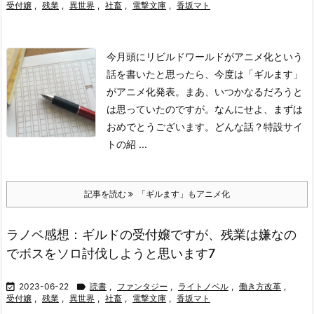
受付嬢
,
残業
,
異世界
,
社畜
,
電撃文庫
,
香坂マト
今月頭にリビルドワールドがアニメ化という
話を書いたと思ったら、今度は「ギルます」
がアニメ化発表。まあ、いつかなるだろうと
は思っていたのですが。
なんにせよ、まずは
おめでとうございます。
どんな話？
特設サイ
トの紹 ...
記事を読む
「ギルます」もアニメ化
ラノベ感想：ギルドの受付嬢ですが、残業は嫌なの
でボスをソロ討伐しようと思います7

2023-06-22

読書
,
ファンタジー
,
ライトノベル
,
働き方改革
,
受付嬢
,
残業
,
異世界
,
社畜
,
電撃文庫
,
香坂マト