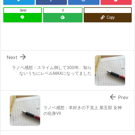
Send
0
-
Copy

Next
ラノベ感想：スライム倒して300年、知ら
ないうちにレベルMAXになってました

Prev
ラノベ感想：本好きの下克上 第五部 女神
の化身VII