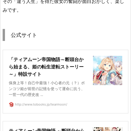
その「違う人生」を得た彼女の奮闘が面白おかしく、楽し
みです。
公式サイト
「ティアムーン帝国物語～断頭台か
ら始まる、姫の転生逆転ストーリー
～」特設サイト
保身上等！自己中最強！小心者の元（？）ポ
ンコツ姫が前世の記憶を使って運命に抗う、
一世一代の歴史改 ...
http://www.tobooks.jp/tearmoon/
ティアムーン帝国物語 ～断頭台から