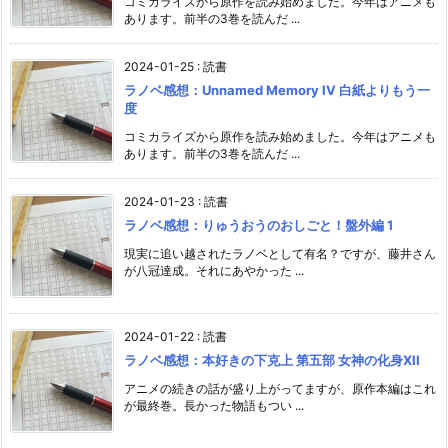
コミカライズから原作を読み始めました。今年はアニメも
あります。前半の3巻を読んだ ...
2024-01-25
:
読書
ラノベ感想：Unnamed Memory IV 白紙よりもう一
度
コミカライズから原作を読み始めました。今年はアニメも
あります。前半の3巻を読んだ ...
2024-01-23
:
読書
ラノベ感想：りゅうおうのおしごと！盤外編 1
現実に追い越されたラノベとして有名？ですが、藤井さん
が八冠達成。それにあやかった ...
2024-01-22
:
読書
ラノベ感想：本好きの下克上 第五部 女神の化身XII
アニメの続きの話が盛り上がってますが、原作本編はこれ
が最終巻。長かった物語もつい ...