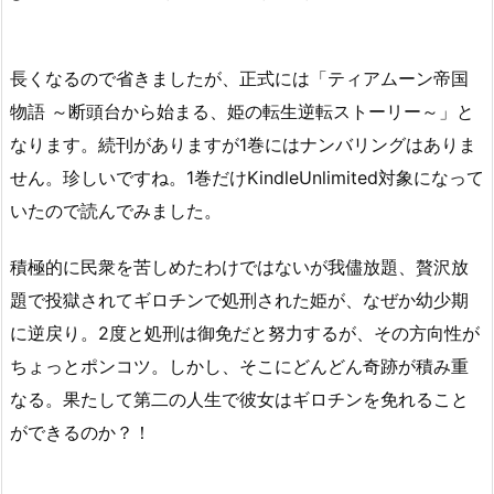
長くなるので省きましたが、正式には「ティアムーン帝国
物語 ～断頭台から始まる、姫の転生逆転ストーリー～」と
なります。続刊がありますが1巻にはナンバリングはありま
せん。珍しいですね。1巻だけKindleUnlimited対象になって
いたので読んでみました。
積極的に民衆を苦しめたわけではないが我儘放題、贅沢放
題で投獄されてギロチンで処刑された姫が、なぜか幼少期
に逆戻り。2度と処刑は御免だと努力するが、その方向性が
ちょっとポンコツ。しかし、そこにどんどん奇跡が積み重
なる。果たして第二の人生で彼女はギロチンを免れること
ができるのか？！