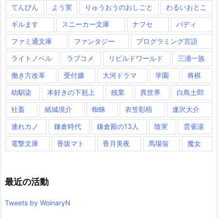
てんびん
よう実
りゅうおうのおしごと
わるいおとこ
ギルます
スニーカー文庫
ナフセ
バディ
ファミ通文庫
ファンタジー
プログラミング言語
ライトノベル
ラブコメ
リビルドワールド
三浦一族
働き方改革
受付嬢
大河ドラマ
学園
将棋
幼馴染
本好きの下剋上
残業
異世界
白鳥士郎
社畜
紙城境介
蜘蛛
衣笠彰梧
逢沢大介
連れカノ
鎌倉時代
鎌倉殿の13人
陰実
雲雀湯
電撃文庫
香坂マト
香月美夜
馬場翁
魔女
最近の活動
Tweets by WoinaryN