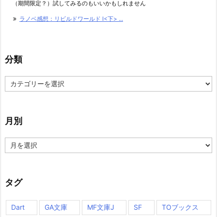
（期間限定？）試してみるのもいいかもしれません
ラノベ感想：リビルドワールド I<下> ...
分類
分
類
月別
月
別
タグ
Dart
GA文庫
MF文庫J
SF
TOブックス