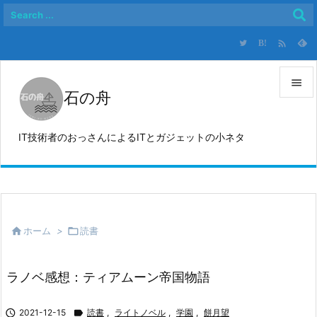

B!

石の舟

メニュ
IT技術者のおっさんによるITとガジェットの小ネタ

サイド

前へ


ホーム
>

読書
次へ

検索
ラノベ感想：ティアムーン帝国物語

2021-12-15

読書
,
ライトノベル
,
学園
,
餅月望