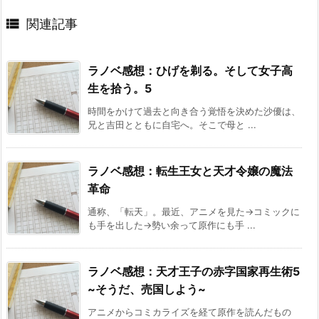

関連記事
ラノベ感想：ひげを剃る。そして女子高
生を拾う。5
時間をかけて過去と向き合う覚悟を決めた沙優は、
兄と吉田とともに自宅へ。そこで母と ...
ラノベ感想：転生王女と天才令嬢の魔法
革命
通称、「転天」。最近、アニメを見た→コミックに
も手を出した→勢い余って原作にも手 ...
ラノベ感想：天才王子の赤字国家再生術5
~そうだ、売国しよう~
アニメからコミカライズを経て原作を読んだもの