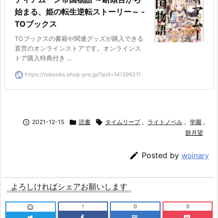
始まる、姫の転生逆転ストーリー～ -
TOブックス
TOブックスの書籍や関連グッズが購入できる
直営のオンラインストアです。オンラインス
トア購入特典付き ...
https://tobooks.shop-pro.jp/?pid=141396211

2021-12-15

読書

タイムリープ
,
ライトノベル
,
学園
,
餅月望

Posted by
woinary
よろしければシェアお願いします
!
0
0

B!