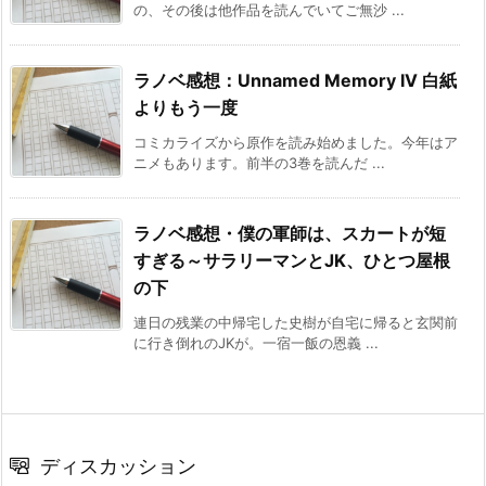
の、その後は他作品を読んでいてご無沙 ...
ラノベ感想：Unnamed Memory IV 白紙
よりもう一度
コミカライズから原作を読み始めました。今年はア
ニメもあります。前半の3巻を読んだ ...
ラノベ感想・僕の軍師は、スカートが短
すぎる～サラリーマンとJK、ひとつ屋根
の下
連日の残業の中帰宅した史樹が自宅に帰ると玄関前
に行き倒れのJKが。一宿一飯の恩義 ...
ディスカッション