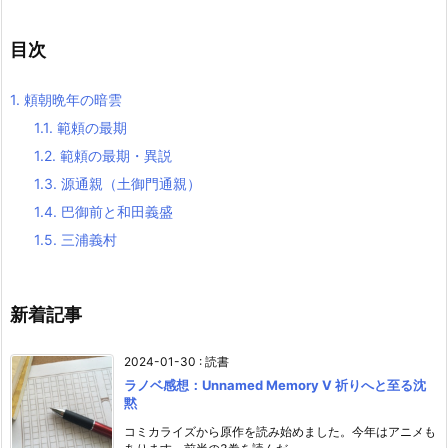
目次
1.
頼朝晩年の暗雲
1.1.
範頼の最期
1.2.
範頼の最期・異説
1.3.
源通親（土御門通親）
1.4.
巴御前と和田義盛
1.5.
三浦義村
新着記事
2024-01-30
:
読書
ラノベ感想：Unnamed Memory V 祈りへと至る沈
黙
コミカライズから原作を読み始めました。今年はアニメも