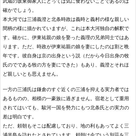
武蔵の坂東御家人にとっては気に食わないことであるのは
確かでしょう。
本大河では三浦義澄と北条時政は義時と義村の様な親しい
間柄の様に描かれていますが、これは本大河独自の解釈で
す。確かに、伊東祐親の娘を娶った義理の兄弟同士ではあ
ります。ただ、時政が伊東祐親の娘を妻にしたのは割と晩
年です。彼自身は京の出身という説（だから今日出身の牧
氏のでである牧の方を妻にできた）もあり、義澄とそれほ
ど親しいとも思えません。
一方の三浦氏は鎌倉のすぐ近くの三浦を抑える実力者では
あるものの、相模の一豪族に過ぎません。宿老として重用
されてはいても、駿河一国を勢力にもつ北条氏との実力の
差は明白です。
ただ、頼朝もそこは配慮しており、地の利もあってよく三
浦半島を訪れたとされています。頼朝は今でいう別荘を三