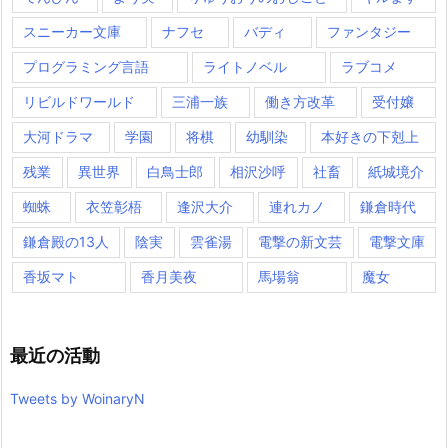
スニーカー文庫
ナフセ
バディ
ファンタジー
プログラミング言語
ライトノベル
ラブコメ
リビルドワールド
三浦一族
働き方改革
受付嬢
大河ドラマ
学園
将棋
幼馴染
本好きの下剋上
残業
異世界
白鳥士郎
相沢沙呼
社畜
紙城境介
蜘蛛
衣笠彰梧
逢沢大介
連れカノ
鎌倉時代
鎌倉殿の13人
陰実
雲雀湯
電撃の新文芸
電撃文庫
香坂マト
香月美夜
馬場翁
魔女
最近の活動
Tweets by WoinaryN