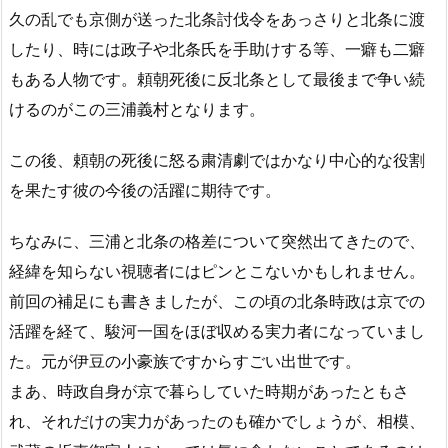
久の乱でも京側が送った北条討伐令をあっさりと北条に渡
したり、時には政子や北条氏を手助けする等、一癖も二癖
もある人物です。頼朝死後に反北条として最後まで争い続
けるのがこの三浦義村となります。
この後、頼朝の死後に怒る粛清劇ではかなり中心的な役割
を果たす彼の今後の活躍に期待です。
ちなみに、三浦と北条の格差について突然出てきたので、
経緯を知らない視聴者にはピンとこないかもしれません。
前回の補足にも書きましたが、この頃の北条時政は京での
活躍を経て、駿河一国をほぼ収める実力者になっていまし
た。元が伊豆の小豪族ですからすごい出世です。
まあ、時政自身が京で暮らしていた時期があったともさ
れ、それだけの実力があったのも確かでしょうが、相模、