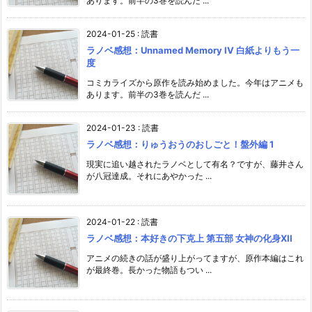
あります。前半の3巻を読んだ ...
2024-01-25
:
読書
ラノベ感想：Unnamed Memory IV 白紙よりもう一
度
コミカライズから原作を読み始めました。今年はアニメも
あります。前半の3巻を読んだ ...
2024-01-23
:
読書
ラノベ感想：りゅうおうのおしごと！盤外編 1
現実に追い越されたラノベとして有名？ですが、藤井さん
が八冠達成。それにあやかった ...
2024-01-22
:
読書
ラノベ感想：本好きの下克上 第五部 女神の化身XII
アニメの続きの話が盛り上がってますが、原作本編はこれ
が最終巻。長かった物語もつい ...