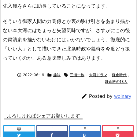
先入観をさらに助長していることになってます。
そういう御家人間の力関係とか裏の駆け引きをあまり描か
ない本大河にはちょっと失望気味ですが、さすがにこの後
の粛清劇を描かないわけにはいかないでしょう。徹底的に
「いい人」として描いてきた北条時政や義時を今度どう扱
っていくのか、ある意味楽しみではあります。

2022-06-19

趣味

三浦一族
,
大河ドラマ
,
鎌倉時代
,
鎌倉殿の13人

Posted by
woinary
よろしければシェアお願いします
!
0
0

B!