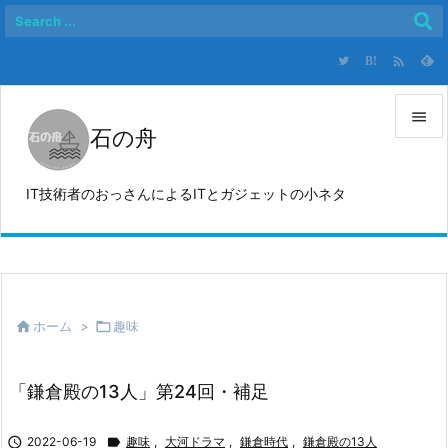

B!

石の舟

メニュ
IT技術者のおっさんによるITとガジェットの小ネタ

サイド

前へ


ホーム
>

趣味
次へ

検索
「鎌倉殿の13人」第24回・補足

2022-06-19

趣味
,
大河ドラマ
,
鎌倉時代
,
鎌倉殿の13人