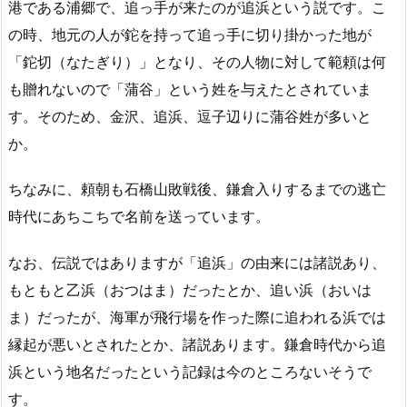
港である浦郷で、追っ手が来たのが追浜という説です。こ
の時、地元の人が鉈を持って追っ手に切り掛かった地が
「鉈切（なたぎり）」となり、その人物に対して範頼は何
も贈れないので「蒲谷」という姓を与えたとされていま
す。そのため、金沢、追浜、逗子辺りに蒲谷姓が多いと
か。
ちなみに、頼朝も石橋山敗戦後、鎌倉入りするまでの逃亡
時代にあちこちで名前を送っています。
なお、伝説ではありますが「追浜」の由来には諸説あり、
もともと乙浜（おつはま）だったとか、追い浜（おいは
ま）だったが、海軍が飛行場を作った際に追われる浜では
縁起が悪いとされたとか、諸説あります。鎌倉時代から追
浜という地名だったという記録は今のところないそうで
す。