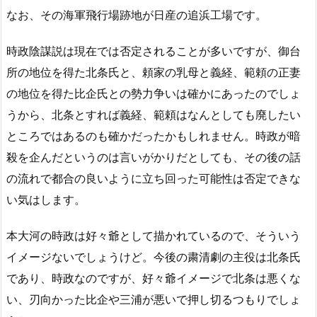
なお、その海軍飛行場跡地が日産の追浜工場です。
時政陰謀説は現在では否定されることが多いですが、御台
所の地位を得た北条氏と、頼家の乳母と義経、範頼の正妻
の地位を得た比企氏との勢力争いは確かにあったのでしょ
うから、北条とすれば義経、範頼はなんとしても廃したい
ところではあるのも確かだったかもしれません。時政が暗
殺を企んだというのは言いがかりだとしても、その後の話
の流れで都合の良いように立ち回った可能性は否定できな
い気はします。
本大河の時政は好々爺として描かれているので、そういう
イメージないでしょうけど。今後の粛清劇の主役は北条氏
であり、時政なのですが、好々爺イメージで北条は悪くな
い、刃向かった比企や三浦が悪いで押し切るつもりでしょ