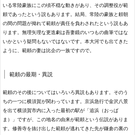
いる常陸豪族にこの頃不穏な動きがあり、その調整役が範
頼であったという説もあります。結局、常陸の豪族と頼朝
の間の問題が拗れて範頼が責任を負わされたという説もあ
ります。無理矢理な更迭劇は吾妻鏡のいつもの曲筆ではな
いかという疑問もないではないです。本大河でも出てきた
ように、範頼の妻は比企の一族ですので。
範頼の最期・異説
範頼のその後についてはいろいろ異説もあります。そのう
ちの一つに横須賀が関わっています。京浜急行で金沢八景
を出て横須賀市内に入った最初の駅が「追浜（おっぱ
ま）」ですが、この地名の由来が範頼という伝説がありま
す。修善寺を抜け出した範頼が逃れてきた先が鎌倉の裏の