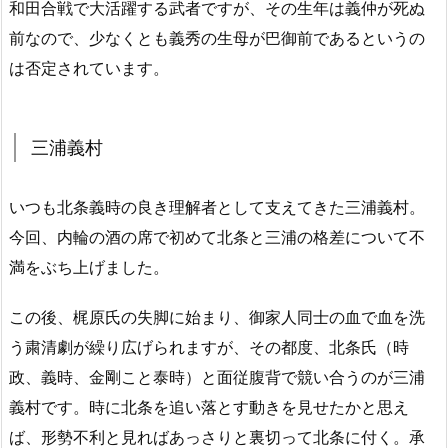
和田合戦で大活躍する武者ですが、その生年は義仲が死ぬ
前なので、少なくとも義秀の生母が巴御前であるというの
は否定されています。
三浦義村
いつも北条義時の良き理解者として支えてきた三浦義村。
今回、内輪の酒の席で初めて北条と三浦の格差について不
満をぶち上げました。
この後、梶原氏の失脚に始まり、御家人同士の血で血を洗
う粛清劇が繰り広げられますが、その都度、北条氏（時
政、義時、金剛こと泰時）と面従腹背で競い合うのが三浦
義村です。時に北条を追い落とす動きを見せたかと思え
ば、形勢不利と見ればあっさりと裏切って北条に付く。承