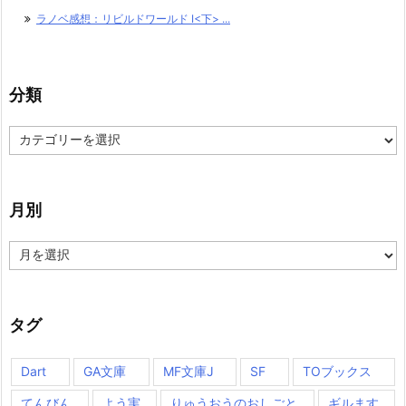
ラノベ感想：リビルドワールド I<下> ...
分類
分
類
月別
月
別
タグ
Dart
GA文庫
MF文庫J
SF
TOブックス
てんびん
よう実
りゅうおうのおしごと
ギルます