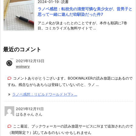
2024-01-19
:
読書
ラノベ感想：転校先の清楚可憐な美少女が、昔男子と
思って一緒に遊んだ幼馴染だった件7
アニメ化が決まったとのことですが、本作も順調に7巻
目。コミカライズも無料サイトで ...
最近のコメント
2021年12月13日
woinary
コメントありがとうございます。BOOKWALKERの読み放題にはあるので
すね。残念ながらあちらは登録していないのと、ラノ ...
ラノベ感想：リビルドワールド I<下> ...
2021年12月11日
はるきゃん さん
ここ最近、ブックウォーカーの読み放題サービスにⅣまで追加されたので
（期間限定？）試してみるのもいいかもしれません