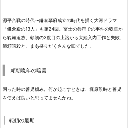
源平合戦の時代〜鎌倉幕府成立の時代を描く大河ドラマ
「鎌倉殿の13人」も第24回。富士の巻狩での事件の収集か
ら範頼追放、頼朝の2度目の上洛から大姫入内工作と失敗、
範頼暗殺と、まあ盛りだくさんな回でした。
頼朝晩年の暗雲
困った時の善児頼み。何か起こすときは、梶原景時と善児
を使えば良いと思ってませんかね。
範頼の最期