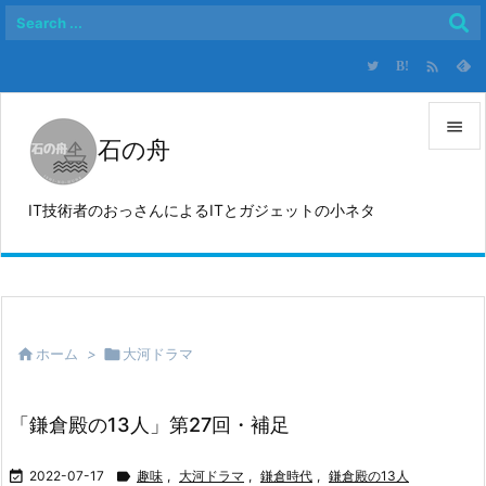

B!

石の舟

メニュ
IT技術者のおっさんによるITとガジェットの小ネタ

サイド

前へ


ホーム
>

大河ドラマ
次へ

検索
「鎌倉殿の13人」第27回・補足

2022-07-17

趣味
,
大河ドラマ
,
鎌倉時代
,
鎌倉殿の13人