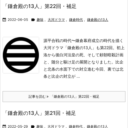
「鎌倉殿の13人」第22回・補足

2022-06-05

趣味
,
大河ドラマ
,
鎌倉時代
,
鎌倉殿の13人
源平合戦の時代〜鎌倉幕府成立の時代を描く
大河ドラマ「鎌倉殿の13人」も第22回。初上
洛から後白河法皇の死、そして頼朝暗殺計画
と、随分と駆け足の展開となりました。
比企
と北条の水面下での対立進む
今回、裏では北
条と比企の対立が ...
記事を読む
「鎌倉殿の13人」第22回・補足
「鎌倉殿の13人」第21回・補足

2022-05-29

趣味
,
大河ドラマ
,
鎌倉時代
,
鎌倉殿の13人