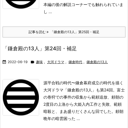
本編の後の解説コーナーでも触れられていま
し ...
記事を読む
「鎌倉殿の13人」第25回・補足
「鎌倉殿の13人」第24回・補足

2022-06-19

趣味
,
大河ドラマ
,
鎌倉時代
,
鎌倉殿の13人
源平合戦の時代〜鎌倉幕府成立の時代を描く
大河ドラマ「鎌倉殿の13人」も第24回。富士
の巻狩での事件の収集から範頼追放、頼朝の
2度目の上洛から大姫入内工作と失敗、範頼
暗殺と、まあ盛りだくさんな回でした。
頼朝
晩年の暗雲
困った ...