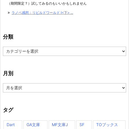
（期間限定？）試してみるのもいいかもしれません
ラノベ感想：リビルドワールド I<下> ...
分類
分
類
月別
月
別
タグ
Dart
GA文庫
MF文庫J
SF
TOブックス