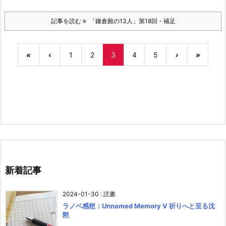
記事を読む
「鎌倉殿の13人」第18回・補足
«
‹
1
2
3
4
5
›
»
新着記事
2024-01-30
:
読書
ラノベ感想：Unnamed Memory V 祈りへと至る沈
黙