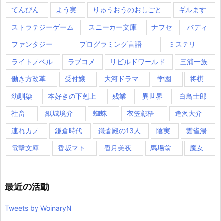
てんびん
よう実
りゅうおうのおしごと
ギルます
ストラテジーゲーム
スニーカー文庫
ナフセ
バディ
ファンタジー
プログラミング言語
ミステリ
ライトノベル
ラブコメ
リビルドワールド
三浦一族
働き方改革
受付嬢
大河ドラマ
学園
将棋
幼馴染
本好きの下剋上
残業
異世界
白鳥士郎
社畜
紙城境介
蜘蛛
衣笠彰梧
逢沢大介
連れカノ
鎌倉時代
鎌倉殿の13人
陰実
雲雀湯
電撃文庫
香坂マト
香月美夜
馬場翁
魔女
最近の活動
Tweets by WoinaryN