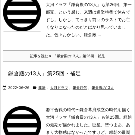
大河ドラマ「鎌倉殿の13人」も第26回。第一
部完、という感じ。来週は選挙特番で休みで
すし。しかし、てっきり前回のラストでお亡
くなりになったのだとばかり思っていまし
た。
色々おかしい、鎌倉殿 ...
記事を読む
「鎌倉殿の13人」第26回・補足
「鎌倉殿の13人」第25回・補足

2022-06-26

趣味
,
大河ドラマ
,
鎌倉時代
,
鎌倉殿の13人
源平合戦の時代〜鎌倉幕府成立の時代を描く
大河ドラマ「鎌倉殿の13人」も第25回。頼朝
の最期が描かれました。
巨星、墜つ
まあ、あ
まり大物感はなかったですけど。
頼朝の最期