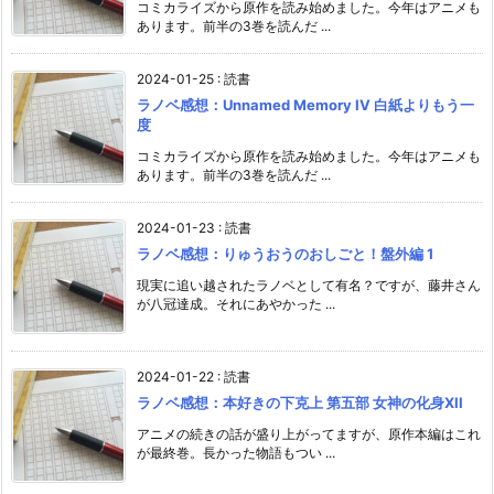
コミカライズから原作を読み始めました。今年はアニメも
あります。前半の3巻を読んだ ...
2024-01-25
:
読書
ラノベ感想：Unnamed Memory IV 白紙よりもう一
度
コミカライズから原作を読み始めました。今年はアニメも
あります。前半の3巻を読んだ ...
2024-01-23
:
読書
ラノベ感想：りゅうおうのおしごと！盤外編 1
現実に追い越されたラノベとして有名？ですが、藤井さん
が八冠達成。それにあやかった ...
2024-01-22
:
読書
ラノベ感想：本好きの下克上 第五部 女神の化身XII
アニメの続きの話が盛り上がってますが、原作本編はこれ
が最終巻。長かった物語もつい ...