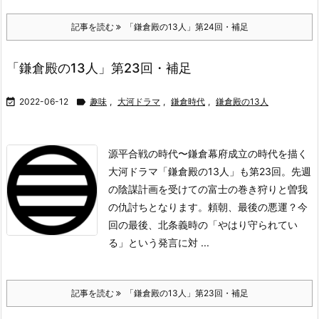
記事を読む
「鎌倉殿の13人」第24回・補足
「鎌倉殿の13人」第23回・補足

2022-06-12

趣味
,
大河ドラマ
,
鎌倉時代
,
鎌倉殿の13人
源平合戦の時代〜鎌倉幕府成立の時代を描く
大河ドラマ「鎌倉殿の13人」も第23回。先週
の陰謀計画を受けての富士の巻き狩りと曽我
の仇討ちとなります。
頼朝、最後の悪運？
今
回の最後、北条義時の「やはり守られてい
る」という発言に対 ...
記事を読む
「鎌倉殿の13人」第23回・補足