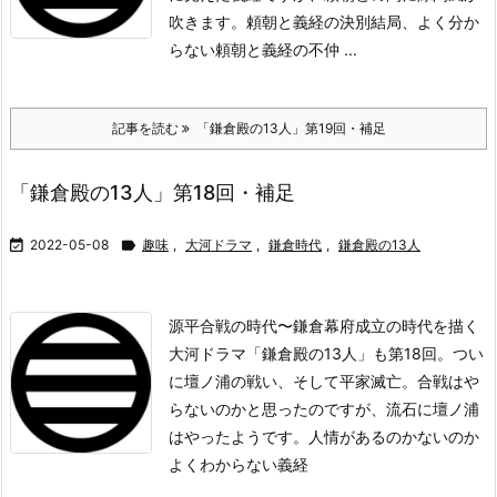
吹きます。
頼朝と義経の決別結局、よく分か
らない頼朝と義経の不仲 ...
記事を読む
「鎌倉殿の13人」第19回・補足
「鎌倉殿の13人」第18回・補足

2022-05-08

趣味
,
大河ドラマ
,
鎌倉時代
,
鎌倉殿の13人
源平合戦の時代〜鎌倉幕府成立の時代を描く
大河ドラマ「鎌倉殿の13人」も第18回。つい
に壇ノ浦の戦い、そして平家滅亡。合戦はや
らないのかと思ったのですが、流石に壇ノ浦
はやったようです。
人情があるのかないのか
よくわからない義経