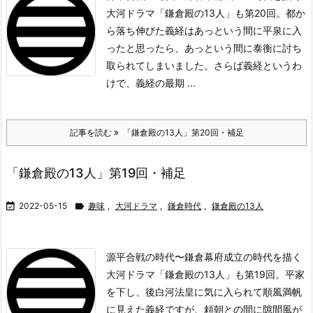
大河ドラマ「鎌倉殿の13人」も第20回。都か
ら落ち伸びた義経はあっという間に平泉に入
ったと思ったら、あっという間に泰衡に討ち
取られてしまいました。
さらば義経
というわ
けで、義経の最期 ...
記事を読む
「鎌倉殿の13人」第20回・補足
「鎌倉殿の13人」第19回・補足

2022-05-15

趣味
,
大河ドラマ
,
鎌倉時代
,
鎌倉殿の13人
源平合戦の時代〜鎌倉幕府成立の時代を描く
大河ドラマ「鎌倉殿の13人」も第19回。平家
を下し、後白河法皇に気に入られて順風満帆
に見えた義経ですが、頼朝との間に隙間風が