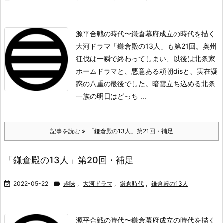
源平合戦の時代〜鎌倉幕府成立の時代を描く
大河ドラマ「鎌倉殿の13人」も第21回。奥州
征伐は一瞬で終わってしまい、以後は北条家
ホームドラマと、悪意ある頼朝disと、実在疑
惑の八重の最後でした。
暗雲立ち込める北条
一族の明日はどっち ...
記事を読む
「鎌倉殿の13人」第21回・補足
「鎌倉殿の13人」第20回・補足

2022-05-22

趣味
,
大河ドラマ
,
鎌倉時代
,
鎌倉殿の13人
源平合戦の時代〜鎌倉幕府成立の時代を描く