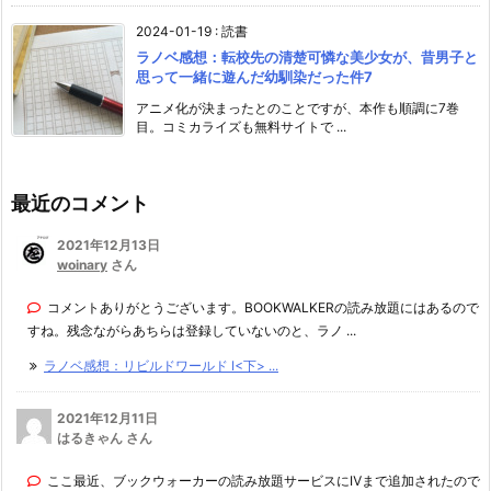
2024-01-19
:
読書
ラノベ感想：転校先の清楚可憐な美少女が、昔男子と
思って一緒に遊んだ幼馴染だった件7
アニメ化が決まったとのことですが、本作も順調に7巻
目。コミカライズも無料サイトで ...
最近のコメント
2021年12月13日
woinary
さん
コメントありがとうございます。BOOKWALKERの読み放題にはあるので
すね。残念ながらあちらは登録していないのと、ラノ ...
ラノベ感想：リビルドワールド I<下> ...
2021年12月11日
はるきゃん さん
ここ最近、ブックウォーカーの読み放題サービスにⅣまで追加されたので