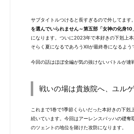
サブタイトルつけると長すぎるので外してます
を選んでいられません～第五部「女神の化身10
になります。ついに2023年で本好きの下剋上
そらく夏になるであろうXIIが最終巻になるよう
今回の話はほぼ全編が気の抜けないバトルが連
戦いの場は貴族院へ、ユル
これまで1巻で1季節くらいだった本好きの下剋
続いています。今回はアーレンスバッハの礎奪
のツェントの地位を賭けた攻防になります。