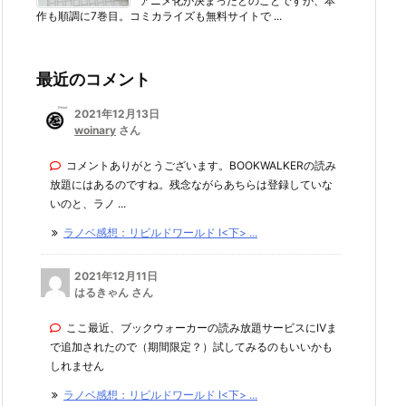
アニメ化が決まったとのことですが、本
作も順調に7巻目。コミカライズも無料サイトで ...
最近のコメント
2021年12月13日
woinary
さん
コメントありがとうございます。BOOKWALKERの読み
放題にはあるのですね。残念ながらあちらは登録していな
いのと、ラノ ...
ラノベ感想：リビルドワールド I<下> ...
2021年12月11日
はるきゃん さん
ここ最近、ブックウォーカーの読み放題サービスにⅣま
で追加されたので（期間限定？）試してみるのもいいかも
しれません
ラノベ感想：リビルドワールド I<下> ...