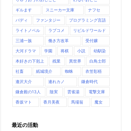
ギルます
スニーカー文庫
ナフセ
バディ
ファンタジー
プログラミング言語
ライトノベル
ラブコメ
リビルドワールド
三浦一族
働き方改革
受付嬢
大河ドラマ
学園
将棋
小説
幼馴染
本好きの下剋上
残業
異世界
白鳥士郎
社畜
紙城境介
蜘蛛
衣笠彰梧
逢沢大介
連れカノ
鎌倉時代
鎌倉殿の13人
陰実
雲雀湯
電撃文庫
香坂マト
香月美夜
馬場翁
魔女
最近の活動