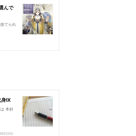
選んで
「捨てられ
身IX
は 本好
6995205/