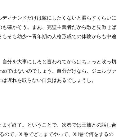
ルディナンドだけは敵にしたくないと漏らすくらいに
のも確かそう。まあ、完璧主義者だから敵と見做せば
そもそも幼少〜青年期の人格形成での体験からも中途
、自分を大事にしろと言われてからはちょっと吹っ切
ためではないのでしょう。自分だけなら、ジェルヴァ
には遅れを取らない自負はあるでしょうし。
とまず終了。ということで、次巻では王族との話し合
ので、XI巻でどこまでやって、XII巻で何をするの