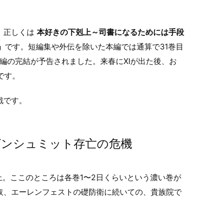
。正しくは
本好きの下剋上～司書になるためには手段
」
です。短編集や外伝を除いた本編では通算で31巻目
本編の完結が予告されました。来春にXIが出た後、お
です。
戦です。
ゲンシュミット存亡の危機
上。ここのところは各巻1〜2日くらいという濃い巻が
取、エーレンフェストの礎防衛に続いての、貴族院で