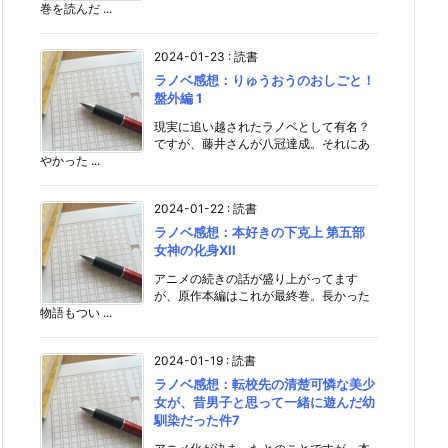
巻を読んだ ...
2024-01-23
:
読書
ラノベ感想：りゅうおうのおしごと！
盤外編 1
現実に追い越されたラノベとして有名？
ですが、藤井さんが八冠達成。それにあ
やかった ...
2024-01-22
:
読書
ラノベ感想：本好きの下克上 第五部
女神の化身XII
アニメの続きの話が盛り上がってます
が、原作本編はこれが最終巻。長かった
物語もつい ...
2024-01-19
:
読書
ラノベ感想：転校先の清楚可憐な美少
女が、昔男子と思って一緒に遊んだ幼
馴染だった件7