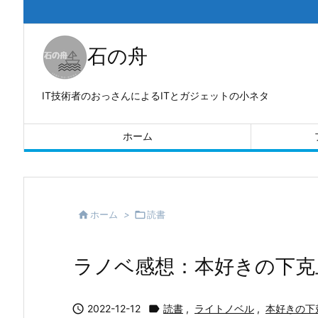
石の舟
IT技術者のおっさんによるITとガジェットの小ネタ
ホーム

ホーム
>

読書
ラノベ感想：本好きの下克上

2022-12-12

読書
,
ライトノベル
,
本好きの下