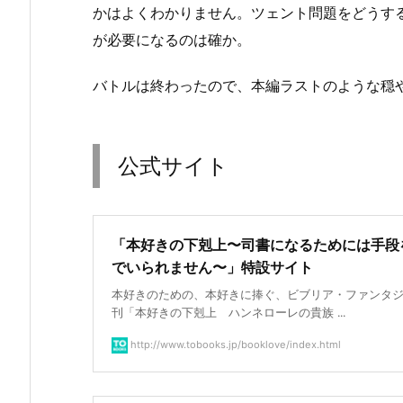
かはよくわかりません。ツェント問題をどうす
が必要になるのは確か。
バトルは終わったので、本編ラストのような穏
公式サイト
「本好きの下剋上〜司書になるためには手段
でいられません〜」特設サイト
本好きのための、本好きに捧ぐ、ビブリア・ファンタ
刊「本好きの下剋上 ハンネローレの貴族 ...
http://www.tobooks.jp/booklove/index.html