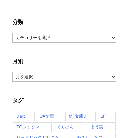
分類
分
類
月別
月
別
タグ
Dart
GA文庫
MF文庫J
SF
TOブックス
てんびん
よう実
りゅうおうのおしごと
わるいおとこ