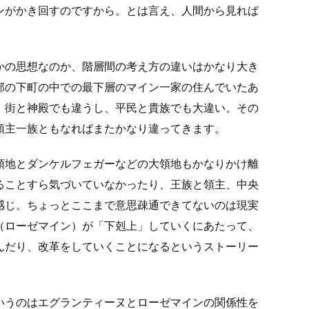
ンがかき回すのですから。とは言え、人間から見れば
かの思想なのか、階層間の考え方の違いはかなり大き
部の下町の中での最下層のマイン一家の住んでいたあ
。街と神殿でも違うし、平民と貴族でも大違い。その
領主一族ともなればまたかなり違ってきます。
領地とダンケルフェガーなどの大領地もかなりかけ離
ることすら気づいていなかったり、王族と領主、中央
感じ。ちょっとここまで意思疎通できてないのは現実
（ローゼマイン）が「下剋上」していくにあたって、
んだり、改革をしていくことになるというストーリー
いうのはエグランティーヌとローゼマインの関係性を