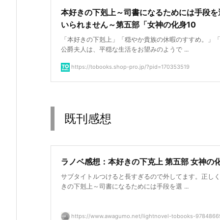
本好きの下剋上～司書になるためには手段を
いられません～第五部「女神の化身10
「本好きの下剋上」「穏やか貴族の休暇のすすめ。」
公爵夫人は、平穏な生活をお望みのようで ...
https://tobooks.shop-pro.jp/?pid=170353519
既刊感想
ラノベ感想：本好きの下克上 第五部 女神の化
サブタイトルつけると長すぎるので外してます。正しく
きの下剋上～司書になるためには手段を選 ...
https://www.awagumo.net/lightnovel-tobooks-978486