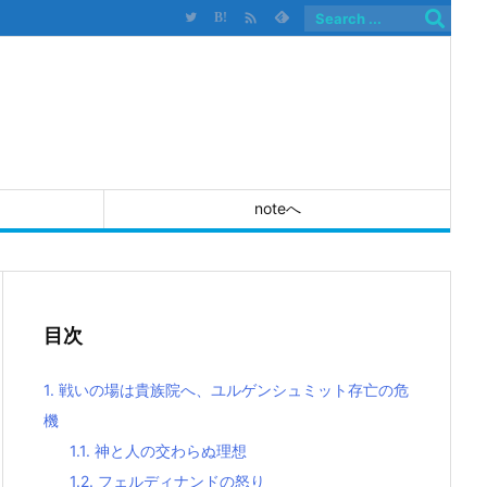

B!
noteへ
目次
1.
戦いの場は貴族院へ、ユルゲンシュミット存亡の危
機
1.1.
神と人の交わらぬ理想
1.2.
フェルディナンドの怒り