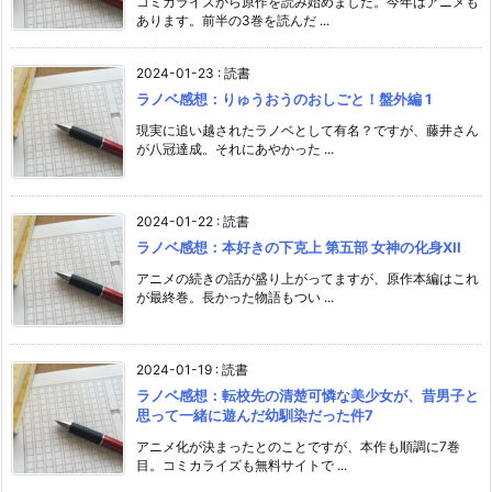
コミカライズから原作を読み始めました。今年はアニメも
あります。前半の3巻を読んだ ...
2024-01-23
:
読書
ラノベ感想：りゅうおうのおしごと！盤外編 1
現実に追い越されたラノベとして有名？ですが、藤井さん
が八冠達成。それにあやかった ...
2024-01-22
:
読書
ラノベ感想：本好きの下克上 第五部 女神の化身XII
アニメの続きの話が盛り上がってますが、原作本編はこれ
が最終巻。長かった物語もつい ...
2024-01-19
:
読書
ラノベ感想：転校先の清楚可憐な美少女が、昔男子と
思って一緒に遊んだ幼馴染だった件7
アニメ化が決まったとのことですが、本作も順調に7巻
目。コミカライズも無料サイトで ...