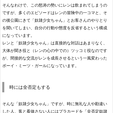
そんなわけで、この怒涛の勢いにレンは飲まれてしまうの
ですが、多くのエピソードはレンの冒険中の一コマと、そ
の後公園にきて「奴隷少女ちゃん」とお客さんのやりとり
を聞いてしまい、自分の行動や態度を反省するという構成
になっています。
レンと「奴隷少女ちゃん」は直接的な対話はあまりなく、
大体が聞き役と（レンの心の中での）ツッコミ役なのです
が、間接的な交流がレンを成長させるという一風変わった
ボーイ・ミーツ・ガールになっています。
時には全否定もする
そんな「奴隷少女ちゃん」ですが、時に無礼な人や勘違い
した人、客と看做さない人にはプラカードを「全否定奴隷