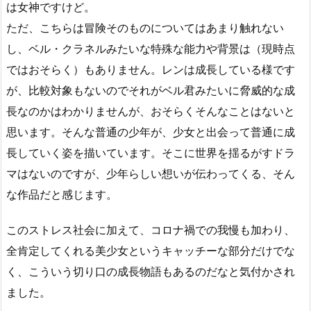
は女神ですけど。
ただ、こちらは冒険そのものについてはあまり触れない
し、ベル・クラネルみたいな特殊な能力や背景は（現時点
ではおそらく）もありません。レンは成長している様です
が、比較対象もないのでそれがベル君みたいに脅威的な成
長なのかはわかりませんが、おそらくそんなことはないと
思います。そんな普通の少年が、少女と出会って普通に成
長していく姿を描いています。そこに世界を揺るがすドラ
マはないのですが、少年らしい想いが伝わってくる、そん
な作品だと感じます。
このストレス社会に加えて、コロナ禍での我慢も加わり、
全肯定してくれる美少女というキャッチーな部分だけでな
く、こういう切り口の成長物語もあるのだなと気付かされ
ました。