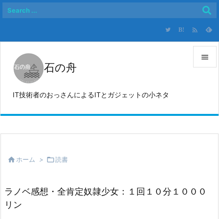

B!

石の舟

メニュ
IT技術者のおっさんによるITとガジェットの小ネタ

サイド

前へ


ホーム
>

読書
次へ

検索
ラノベ感想・全肯定奴隷少女：１回１０分１０００
リン