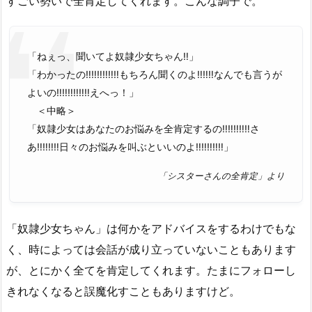
すごい勢いで全肯定してくれます。こんな調子で。
「ねぇっ、聞いてよ奴隷少女ちゃん‼︎」
「わかったの‼︎‼︎‼︎‼︎‼︎‼︎もちろん聞くのよ‼︎‼︎‼︎︎︎︎︎︎︎︎︎なんでも言うが
よいの‼︎‼︎‼︎‼︎‼︎‼︎えへっ！」
＜中略＞
「奴隷少女はあなたのお悩みを全肯定するの‼︎‼︎‼︎‼︎‼︎さ
あ‼︎‼︎‼︎‼︎日々のお悩みを叫ぶといいのよ‼︎‼︎‼︎‼︎‼︎」
「シスターさんの全肯定」より
「奴隷少女ちゃん」は何かをアドバイスをするわけでもな
く、時によっては会話が成り立っていないこともあります
が、とにかく全てを肯定してくれます。たまにフォローし
きれなくなると誤魔化すこともありますけど。