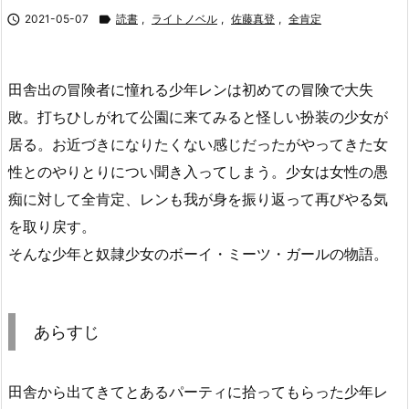

2021-05-07

読書
,
ライトノベル
,
佐藤真登
,
全肯定
田舎出の冒険者に憧れる少年レンは初めての冒険で大失
敗。打ちひしがれて公園に来てみると怪しい扮装の少女が
居る。お近づきになりたくない感じだったがやってきた女
性とのやりとりについ聞き入ってしまう。少女は女性の愚
痴に対して全肯定、レンも我が身を振り返って再びやる気
を取り戻す。
そんな少年と奴隷少女のボーイ・ミーツ・ガールの物語。
あらすじ
田舎から出てきてとあるパーティに拾ってもらった少年レ