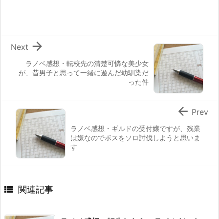

Next
ラノベ感想・転校先の清楚可憐な美少女
が、昔男子と思って一緒に遊んだ幼馴染だ
った件

Prev
ラノベ感想・ギルドの受付嬢ですが、残業
は嫌なのでボスをソロ討伐しようと思いま
す

関連記事