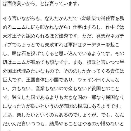
ば面倒臭いから、とは言っています。
そう言いながらも、なんだかんだで（幼馴染で補佐官を務
めるニニムに尻を叩かれながら）仕事はするし、作中では
天才王子と認められるほど優秀です。ただ、発想がネガテ
ィブでちょっとでも失敗すれば軍部はクーデターを起こ
し、民は石を投げてくると思い込んでいるようです。その
辺はニニムが宥めても頑なです。まあ、摂政と言いつつ半
分国王代理みたいなもので、そののしかかってくる責任は
巨大です。王国自体は小国であり、ウェイン曰く人もな
い、力もない、産業もないので金もないド貧国とのこと
で、独立した国であるよりも大きな国の一部なり属国なり
になった方が良いというのが売国の根底にあるようです。
まあ、楽したいというのもあるのでしょうが。でも、なん
だかんだ言いつつも、結局やることはやるのが憎めないと