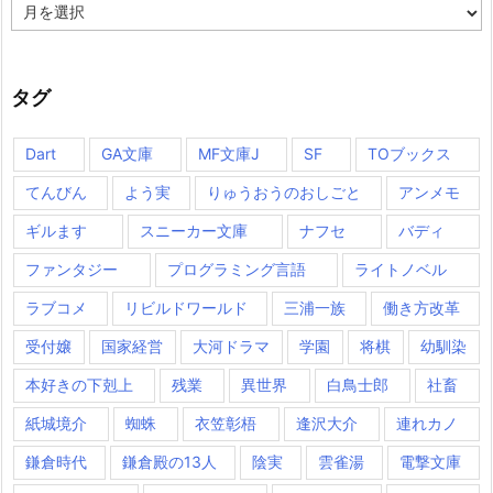
月
別
タグ
Dart
GA文庫
MF文庫J
SF
TOブックス
てんびん
よう実
りゅうおうのおしごと
アンメモ
ギルます
スニーカー文庫
ナフセ
バディ
ファンタジー
プログラミング言語
ライトノベル
ラブコメ
リビルドワールド
三浦一族
働き方改革
受付嬢
国家経営
大河ドラマ
学園
将棋
幼馴染
本好きの下剋上
残業
異世界
白鳥士郎
社畜
紙城境介
蜘蛛
衣笠彰梧
逢沢大介
連れカノ
鎌倉時代
鎌倉殿の13人
陰実
雲雀湯
電撃文庫