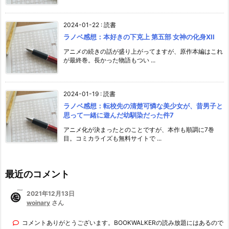
2024-01-22
:
読書
ラノベ感想：本好きの下克上 第五部 女神の化身XII
アニメの続きの話が盛り上がってますが、原作本編はこれ
が最終巻。長かった物語もつい ...
2024-01-19
:
読書
ラノベ感想：転校先の清楚可憐な美少女が、昔男子と
思って一緒に遊んだ幼馴染だった件7
アニメ化が決まったとのことですが、本作も順調に7巻
目。コミカライズも無料サイトで ...
最近のコメント
2021年12月13日
woinary
さん
コメントありがとうございます。BOOKWALKERの読み放題にはあるので