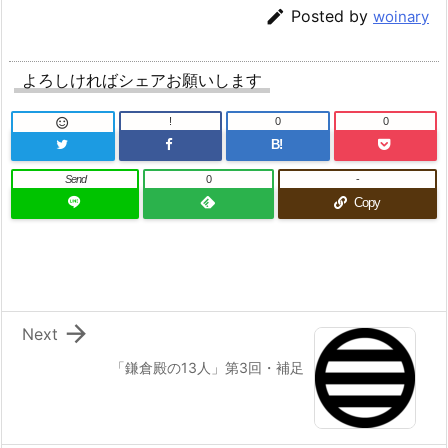

Posted by
woinary
よろしければシェアお願いします
!
0
0

B!
Send
0
-
Copy

Next
「鎌倉殿の13人」第3回・補足