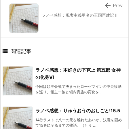

Prev
ラノベ感想：現実主義勇者の王国再建記 II

関連記事
ラノベ感想：本好きの下克上 第五部 女神
の化身VI
今回は領主会議で決まったローゼマインの中央移動
を巡り、領主一族と領内貴族の変化を ...
ラノベ感想：りゅうおうのおしごと!15.5
14巻ラストで八一の元を離れたあいが、決意を固め
て15巻に至るまでの物語。（とり ...