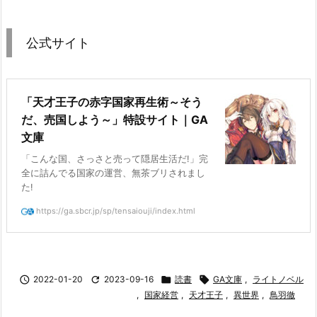
公式サイト
「天才王子の赤字国家再生術～そう
だ、売国しよう～」特設サイト｜GA
文庫
「こんな国、さっさと売って隠居生活だ!」完
全に詰んでる国家の運営、無茶ブリされまし
た!
https://ga.sbcr.jp/sp/tensaiouji/index.html

2022-01-20

2023-09-16

読書

GA文庫
,
ライトノベル
,
国家経営
,
天才王子
,
異世界
,
鳥羽徹