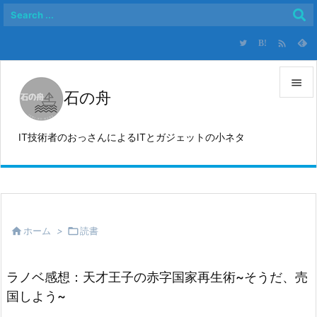

B!

石の舟

メニュ
IT技術者のおっさんによるITとガジェットの小ネタ

サイド

前へ


ホーム
>

読書
次へ

検索
ラノベ感想：天才王子の赤字国家再生術~そうだ、売
国しよう~