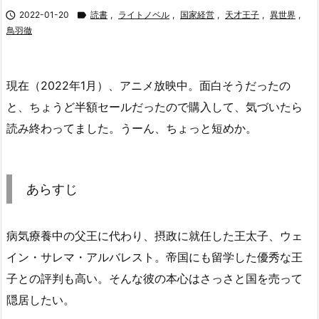

2022-01-20

読書
,
ライトノベル
,
国家経営
,
天才王子
,
異世界
,
鳥羽徹
現在（2022年1月）、アニメ放映中。面白そうだったの
と、ちょうど半額セールだったので購入して、気づいたら
読み終わってました。うーん、ちょっと短めか。
あらすじ
病気療養中の父王に代わり、摂政に就任した王太子、ウェ
イン・サレマ・アルバレスト。帝国にも留学した優秀な王
子との評判も高い。そんな彼の本心はさっさと国を売って
隠居したい。