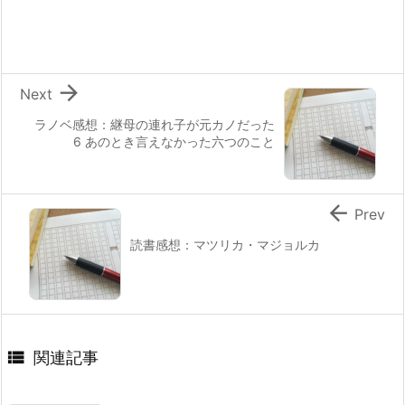

Next
ラノベ感想：継母の連れ子が元カノだった
6 あのとき言えなかった六つのこと

Prev
読書感想：マツリカ・マジョルカ

関連記事