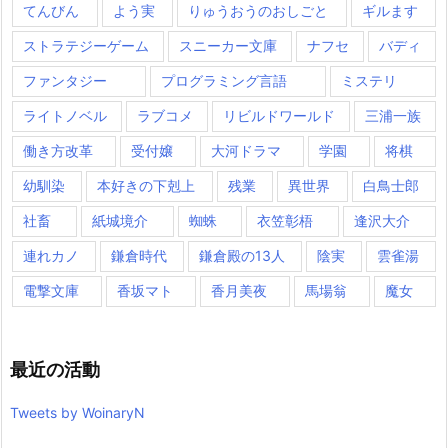
てんびん
よう実
りゅうおうのおしごと
ギルます
ストラテジーゲーム
スニーカー文庫
ナフセ
バディ
ファンタジー
プログラミング言語
ミステリ
ライトノベル
ラブコメ
リビルドワールド
三浦一族
働き方改革
受付嬢
大河ドラマ
学園
将棋
幼馴染
本好きの下剋上
残業
異世界
白鳥士郎
社畜
紙城境介
蜘蛛
衣笠彰梧
逢沢大介
連れカノ
鎌倉時代
鎌倉殿の13人
陰実
雲雀湯
電撃文庫
香坂マト
香月美夜
馬場翁
魔女
最近の活動
Tweets by WoinaryN