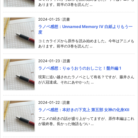
あります。前半の3巻を読んだ ...
2024-01-25
:
読書
ラノベ感想：Unnamed Memory IV 白紙よりもう一
度
コミカライズから原作を読み始めました。今年はアニメも
あります。前半の3巻を読んだ ...
2024-01-23
:
読書
ラノベ感想：りゅうおうのおしごと！盤外編 1
現実に追い越されたラノベとして有名？ですが、藤井さん
が八冠達成。それにあやかった ...
2024-01-22
:
読書
ラノベ感想：本好きの下克上 第五部 女神の化身XII
アニメの続きの話が盛り上がってますが、原作本編はこれ
が最終巻。長かった物語もつい ...