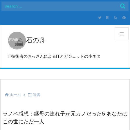

B!

石の舟

メニュ
IT技術者のおっさんによるITとガジェットの小ネタ

サイド

前へ


ホーム
>

読書
次へ

検索
ラノベ感想：継母の連れ子が元カノだった5 あなたは
この世にただ一人