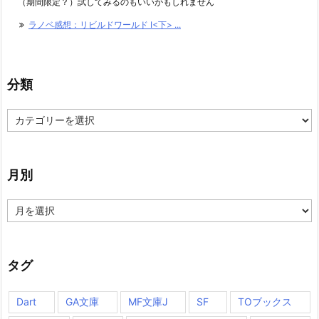
（期間限定？）試してみるのもいいかもしれません
ラノベ感想：リビルドワールド I<下> ...
分類
分
類
月別
月
別
タグ
Dart
GA文庫
MF文庫J
SF
TOブックス