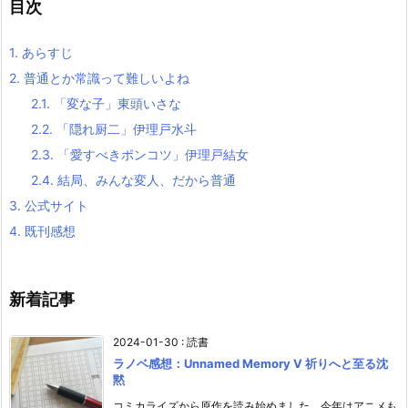
目次
1.
あらすじ
2.
普通とか常識って難しいよね
2.1.
「変な子」東頭いさな
2.2.
「隠れ厨二」伊理戸水斗
2.3.
「愛すべきポンコツ」伊理戸結女
2.4.
結局、みんな変人、だから普通
3.
公式サイト
4.
既刊感想
新着記事
2024-01-30
:
読書
ラノベ感想：Unnamed Memory V 祈りへと至る沈
黙
コミカライズから原作を読み始めました。今年はアニメも