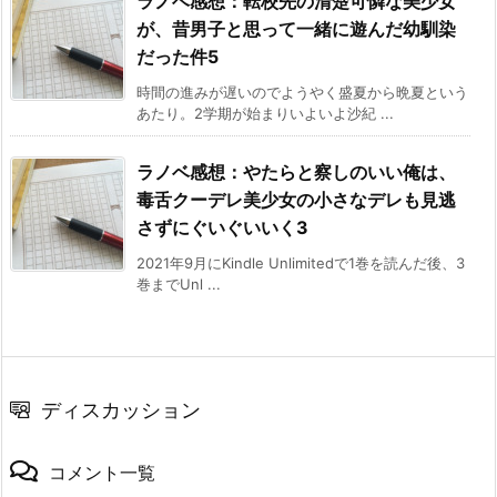
ラノベ感想：転校先の清楚可憐な美少女
が、昔男子と思って一緒に遊んだ幼馴染
だった件5
時間の進みが遅いのでようやく盛夏から晩夏という
あたり。2学期が始まりいよいよ沙紀 ...
ラノベ感想：やたらと察しのいい俺は、
毒舌クーデレ美少女の小さなデレも見逃
さずにぐいぐいいく3
2021年9月にKindle Unlimitedで1巻を読んだ後、3
巻までUnl ...
ディスカッション
コメント一覧