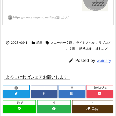
https://www.awagumo.net/tag/連れカノ/

2023-09-11

読書

スニーカー文庫
,
ライトノベル
,
ラブコメ
,
学園
,
紙城境介
,
連れカノ

Posted by
woinary
よろしければシェアお願いします
!
0
Service Una

B!
Send
0
-
Copy