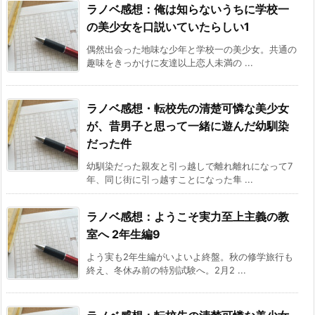
ラノベ感想：俺は知らないうちに学校一
の美少女を口説いていたらしい1
偶然出会った地味な少年と学校一の美少女。共通の
趣味をきっかけに友達以上恋人未満の ...
ラノベ感想・転校先の清楚可憐な美少女
が、昔男子と思って一緒に遊んだ幼馴染
だった件
幼馴染だった親友と引っ越しで離れ離れになって7
年、同じ街に引っ越すことになった隼 ...
ラノベ感想：ようこそ実力至上主義の教
室へ 2年生編9
よう実も2年生編がいよいよ終盤。秋の修学旅行も
終え、冬休み前の特別試験へ。2月2 ...