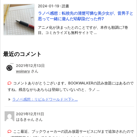
2024-01-19
:
読書
ラノベ感想：転校先の清楚可憐な美少女が、昔男子と
思って一緒に遊んだ幼馴染だった件7
アニメ化が決まったとのことですが、本作も順調に7巻
目。コミカライズも無料サイトで ...
最近のコメント
2021年12月13日
woinary
さん
コメントありがとうございます。BOOKWALKERの読み放題にはあるので
すね。残念ながらあちらは登録していないのと、ラノ ...
ラノベ感想：リビルドワールド I<下> ...
2021年12月11日
はるきゃん さん
ここ最近、ブックウォーカーの読み放題サービスにⅣまで追加されたので