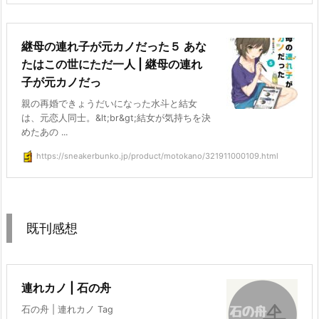
継母の連れ子が元カノだった５ あな
たはこの世にただ一人 | 継母の連れ
子が元カノだっ
親の再婚できょうだいになった水斗と結女
は、元恋人同士。&lt;br&gt;結女が気持ちを決
めたあの ...
https://sneakerbunko.jp/product/motokano/321911000109.html
既刊感想
連れカノ | 石の舟
石の舟 | 連れカノ Tag